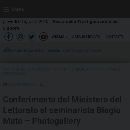
Skip
Menu
to
content
giovedì 06 agosto 2026
Festa della Trasfigurazione del
Signore
WEBMAIL
AREA RISERVATA
CONTATTI
fb
ig
tw
yt
CASA SAMUELE
,
COMUNICAZIONI SOCIALI
,
MULTIMEDIA
,
PASTORALE GIOVANILE
,
PHOTOGALLERY
21 NOVEMBRE 2021
Conferimento del Ministero del
Lettorato al seminarista Biagio
Muto – Photogallery