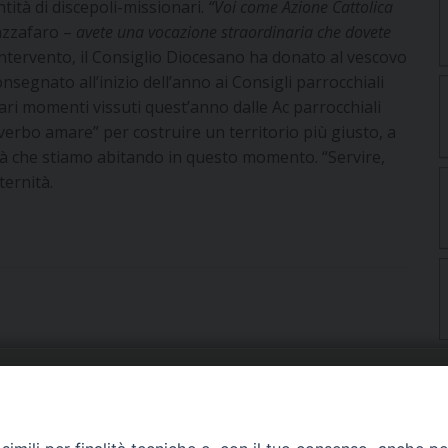
ntità di discepoli-missionari.
“Voi come Azione Cattolica
azzafaro –
avete una vocazione straordinaria che dovete
’intervento, il Consiglio Diocesano ha donato al vescovo
segnato all’inizio dell’anno ai Consigli parrocchiali
i momenti vissuti quest’anno dalle Ac parrocchiali
 verbo amare” per costruire un territorio più giusto, a
ltà che stiamo abitando in questo momento. “Servire,
ternità.
URIA: UFFICI E SERVIZI
PHOTOGALLERY