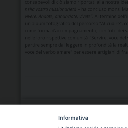
consapevoli di ciò siamo riportati alla nostra ide
nella vostra missionarietà
– ha concluso mons. M
vivere.
Andate, annunciate, vivete”.
Al termine dell
un album fotografico del percorso “ACcudire”, con
come forma d’accompagnamento, con foto dei var
nelle loro rispettive comunità. “Servire, voce del
partire sempre dal leggere in profondità la rea
voce del verbo amare” per essere artigiani di fra
LA NOSTRA DIOCESI
C
Informativa