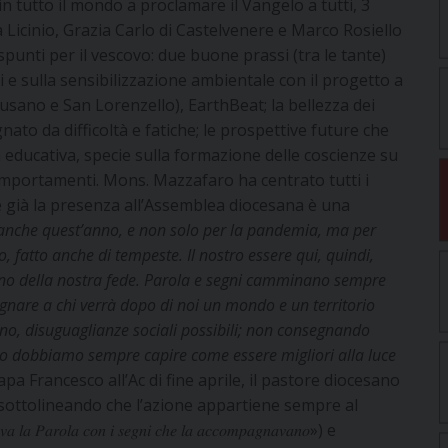
n tutto il mondo a proclamare il Vangelo a tutti, 3
la Licinio, Grazia Carlo di Castelvenere e Marco Rosiello
punti per il vescovo: due buone prassi (tra le tante)
i e sulla sensibilizzazione ambientale con il progetto a
Cusano e San Lorenzello), EarthBeat; la bellezza dei
to da difficoltà e fatiche; le prospettive future che
ducativa, specie sulla formazione delle coscienze su
 comportamenti. Mons. Mazzafaro ha centrato tutti i
e già la presenza all’Assemblea diocesana è una
nche quest’anno, e non solo per la pandemia, ma per
, fatto anche di tempeste. Il nostro essere qui, quindi,
gno della nostra fede. Parola e segni camminano sempre
nare a chi verrà dopo di noi un mondo e un territorio
no, disuguaglianze sociali possibili; non consegnando
rlo dobbiamo sempre capire come essere migliori alla luce
papa Francesco all’Ac di fine aprile, il pastore diocesano
”, sottolineando che l’azione appartiene sempre al
𝑎 𝑙𝑎 𝑃𝑎𝑟𝑜𝑙𝑎 𝑐𝑜𝑛 𝑖 𝑠𝑒𝑔𝑛𝑖 𝑐ℎ𝑒 𝑙𝑎 𝑎𝑐𝑐𝑜𝑚𝑝𝑎𝑔𝑛𝑎𝑣𝑎𝑛𝑜») e