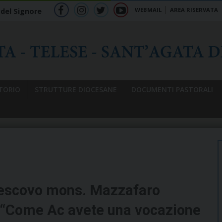
WEBMAIL
AREA RISERVATA
 del Signore
f
ig
tw
yt
b
TORIO
STRUTTURE DIOCESANE
DOCUMENTI PASTORALI
 vescovo mons. Mazzafaro
: “Come Ac avete una vocazione