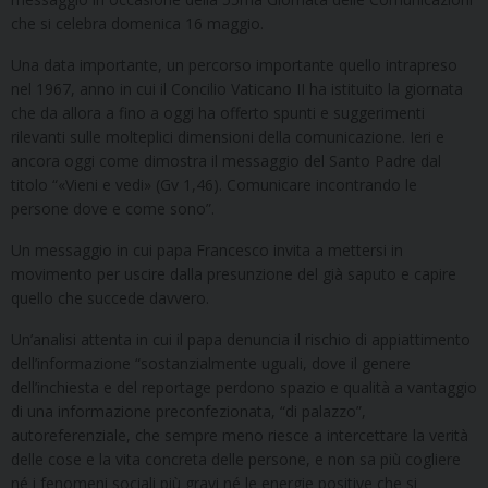
che si celebra domenica 16 maggio.
Una data importante, un percorso importante quello intrapreso
nel 1967, anno in cui il Concilio Vaticano II ha istituito la giornata
che da allora a fino a oggi ha offerto spunti e suggerimenti
rilevanti sulle molteplici dimensioni della comunicazione. Ieri e
ancora oggi come dimostra il messaggio del Santo Padre dal
titolo “«Vieni e vedi» (Gv 1,46). Comunicare incontrando le
persone dove e come sono”.
Un messaggio in cui papa Francesco invita a mettersi in
movimento per uscire dalla presunzione del già saputo e capire
quello che succede davvero.
Un’analisi attenta in cui il papa denuncia il rischio di appiattimento
dell’informazione “sostanzialmente uguali, dove il genere
dell’inchiesta e del reportage perdono spazio e qualità a vantaggio
di una informazione preconfezionata, “di palazzo”,
autoreferenziale, che sempre meno riesce a intercettare la verità
delle cose e la vita concreta delle persone, e non sa più cogliere
né i fenomeni sociali più gravi né le energie positive che si