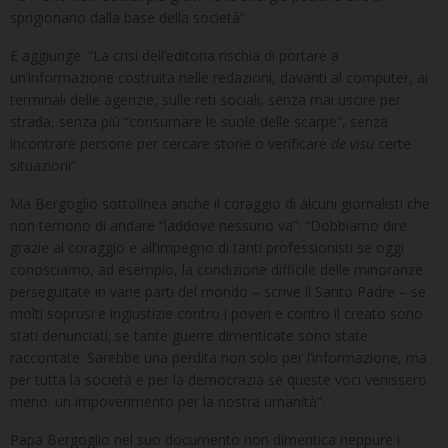
sprigionano dalla base della società”.
E aggiunge: “La crisi dell’editoria rischia di portare a
un’informazione costruita nelle redazioni, davanti al computer, ai
terminali delle agenzie, sulle reti sociali, senza mai uscire per
strada, senza più “consumare le suole delle scarpe”, senza
incontrare persone per cercare storie o verificare
de visu
certe
situazioni”.
Ma Bergoglio sottolinea anche il coraggio di alcuni giornalisti che
non temono di andare “laddove nessuno va”: “Dobbiamo dire
grazie al coraggio e all’impegno di tanti professionisti se oggi
conosciamo, ad esempio, la condizione difficile delle minoranze
perseguitate in varie parti del mondo – scrive il Santo Padre – se
molti soprusi e ingiustizie contro i poveri e contro il creato sono
stati denunciati; se tante guerre dimenticate sono state
raccontate. Sarebbe una perdita non solo per l’informazione, ma
per tutta la società e per la democrazia se queste voci venissero
meno: un impoverimento per la nostra umanità”.
Papa Bergoglio nel suo documento non dimentica neppure i