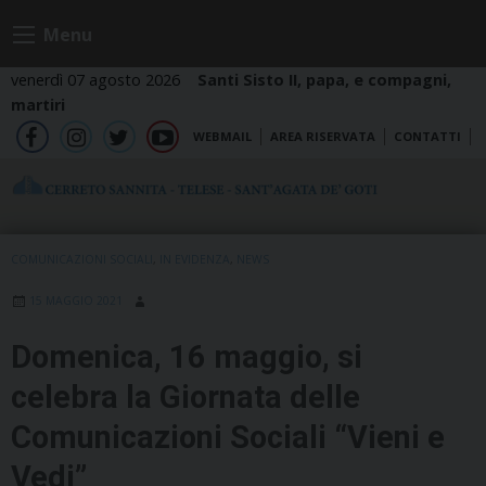
Skip
Menu
to
content
venerdì 07 agosto 2026
Santi Sisto II, papa, e compagni,
martiri
WEBMAIL
AREA RISERVATA
CONTATTI
fb
ig
tw
yt
COMUNICAZIONI SOCIALI
,
IN EVIDENZA
,
NEWS
15 MAGGIO 2021
Domenica, 16 maggio, si
celebra la Giornata delle
Comunicazioni Sociali “Vieni e
Vedi”