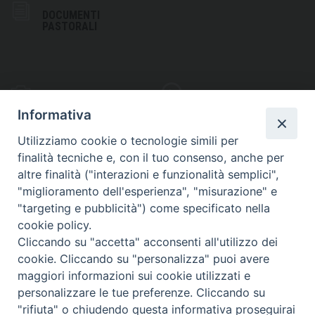
DOCUMENTI
PASTORALI
PHOTOGALLERY
VIDEOGALLERY
Informativa
Utilizziamo cookie o tecnologie simili per
finalità tecniche e, con il tuo consenso, anche per
altre finalità ("interazioni e funzionalità semplici",
S
EDE VESCOVILE
"miglioramento dell'esperienza", "misurazione" e
Piazza Wojtyla, 1
"targeting e pubblicità") come specificato nella
82032 Cerreto Sannita (BN)
cookie policy.
Cliccando su "accetta" acconsenti all'utilizzo dei
Telefax: (+39) 0824 861115
cookie. Cliccando su "personalizza" puoi avere
Email: info@diocesicerreto.it
maggiori informazioni sui cookie utilizzati e
personalizzare le tue preferenze. Cliccando su
"rifiuta" o chiudendo questa informativa proseguirai