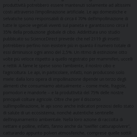
produttività potrebbero essere mantenuti solamente ad altissimi
costi attraverso l’impollinazione artificiale. Le api domestiche e
selvatiche sono responsabili di circa il 70% dell’impollinazione di
tutte le specie vegetali viventi sul pianeta e garantiscono circa il
35% della produzione globale di cibo. Addirittura uno studio
pubblicato su ScienceDirect prevede che nel 2119 gli insetti
potrebbero perfino non esistere più in quanto il numero totale di
essi diminuisce ogni anno del 2,5%. Un ritmo di estinzione otto
volte più veloce rispetto a quello registrato per mammiferi, uccelli
e rettili. A farne le spese sono l’ambiente, il nostro cibo e
l’agricoltura. Le api, in particolare, infatti, non producono solo
miele: dalla loro opera di impollinazione dipende un terzo degli
alimenti che consumiamo abitualmente – come mele, fragole,
pomodori e mandorle – e la produttività del 75% delle nostre
principali colture agricole. Oltre che per il discorso
sull’impollinazione, le api sono anche indicatori preziosi dello stato
di salute di un ecosistema, nonché autentiche sentinelle
dell’inquinamento ambientale. Nella loro azione di raccolta di
nettare e polline, infatti, fanno anche da “swiffer catturapolvere”,
catturando appunto polveri atmosferiche, comprese quelle sottili