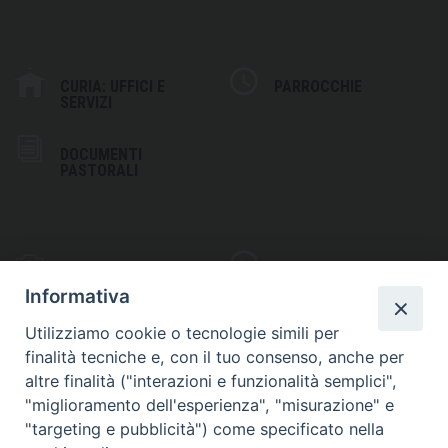
CURIA: UFFICI E
PARROCCHIE
SERVIZI
DOCUMENTI
PASTORALI
PHOTOGALLERY
VIDEOGALLERY
Informativa
Utilizziamo cookie o tecnologie simili per
finalità tecniche e, con il tuo consenso, anche per
altre finalità ("interazioni e funzionalità semplici",
S
EDE VESCOVILE
"miglioramento dell'esperienza", "misurazione" e
Piazza Wojtyla, 1
"targeting e pubblicità") come specificato nella
82032 Cerreto Sannita (BN)