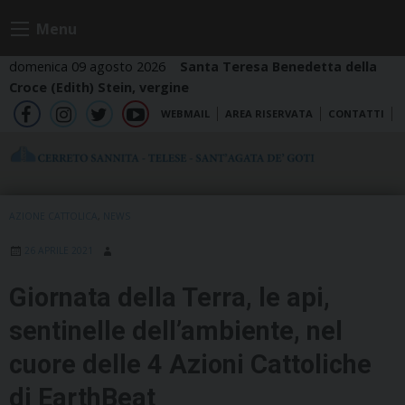
Skip
Menu
to
content
domenica 09 agosto 2026
Santa Teresa Benedetta della
Croce (Edith) Stein, vergine
WEBMAIL
AREA RISERVATA
CONTATTI
fb
ig
tw
yt
AZIONE CATTOLICA
,
NEWS
26 APRILE 2021
Giornata della Terra, le api,
sentinelle dell’ambiente, nel
cuore delle 4 Azioni Cattoliche
di EarthBeat