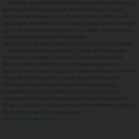
e ultrasottili, responsabili di seri disturbi per la nostra salute. Ecco
perché EarthBeath apre le porte alla testimonianza di alcuni
apicoltori che svolgono la loro attività sul nostro territorio. Uno
sguardo per far conoscere, confrontarsi e promuovere un mondo
che forse diamo per scontato, ma che, in realtà, tanto scontato
non è. EarthBeath, inoltre, ha aderito alla
campagna
stopglobalwarming
.
eu
,
che ha l’obiettivo di raccogliere
1 milione di firme entro il prossimo 22 luglio per chiedere alla
Commissione Europea di discutere la proposta di tassare le
emissioni di Co2. Infatti ben 27 premi Nobel ritengono che
tassare le emissioni, principali responsabili dell’innalzamento della
temperatura media globale, sia una misura essenziale per
contrastare i cambiamenti climatici e il loro impatto sugli
ecosistemi subacquei e terrestri. Il tesoretto ricavato dalla
tassazione andrebbe poi utilizzato per alleggerire la pressione
fiscale sui lavoratori e a finanziare anche la ‘transizione ecologica.
E’ possibile firmare la proposta sul sito
www.stopglobalwarming.eu