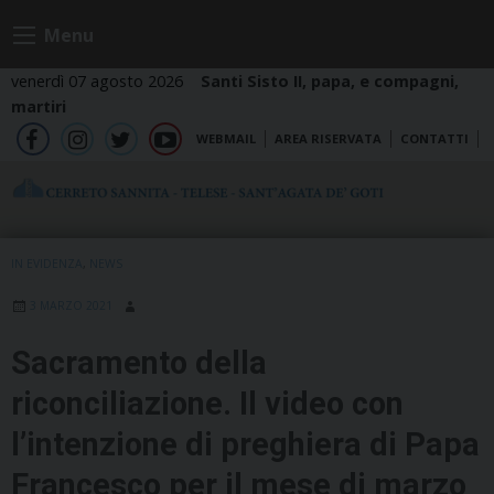
Skip
Menu
to
content
venerdì 07 agosto 2026
Santi Sisto II, papa, e compagni,
martiri
WEBMAIL
AREA RISERVATA
CONTATTI
fb
ig
tw
yt
IN EVIDENZA
,
NEWS
3 MARZO 2021
Sacramento della
riconciliazione. Il video con
l’intenzione di preghiera di Papa
Francesco per il mese di marzo