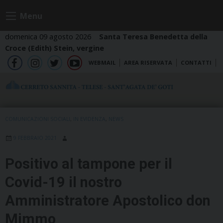
Skip
Menu
to
content
domenica 09 agosto 2026
Santa Teresa Benedetta della
Croce (Edith) Stein, vergine
WEBMAIL
AREA RISERVATA
CONTATTI
fb
ig
tw
yt
COMUNICAZIONI SOCIALI
,
IN EVIDENZA
,
NEWS
9 FEBBRAIO 2021
Positivo al tampone per il
Covid-19 il nostro
Amministratore Apostolico don
Mimmo