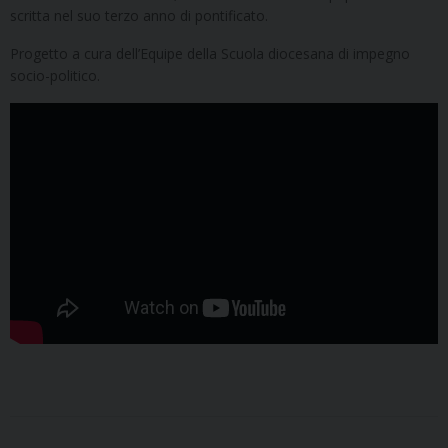
scritta nel suo terzo anno di pontificato.
Progetto a cura dell’Equipe della Scuola diocesana di impegno
socio-politico.