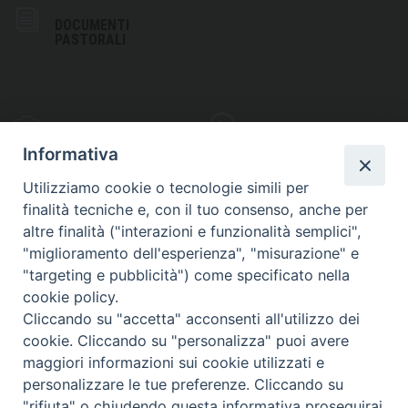
DOCUMENTI
PASTORALI
PHOTOGALLERY
VIDEOGALLERY
Informativa
Utilizziamo cookie o tecnologie simili per
finalità tecniche e, con il tuo consenso, anche per
altre finalità ("interazioni e funzionalità semplici",
S
EDE VESCOVILE
"miglioramento dell'esperienza", "misurazione" e
Piazza Wojtyla, 1
"targeting e pubblicità") come specificato nella
82032 Cerreto Sannita (BN)
cookie policy.
Cliccando su "accetta" acconsenti all'utilizzo dei
Telefax: (+39) 0824 861115
cookie. Cliccando su "personalizza" puoi avere
Email: info@diocesicerreto.it
maggiori informazioni sui cookie utilizzati e
personalizzare le tue preferenze. Cliccando su
"rifiuta" o chiudendo questa informativa proseguirai