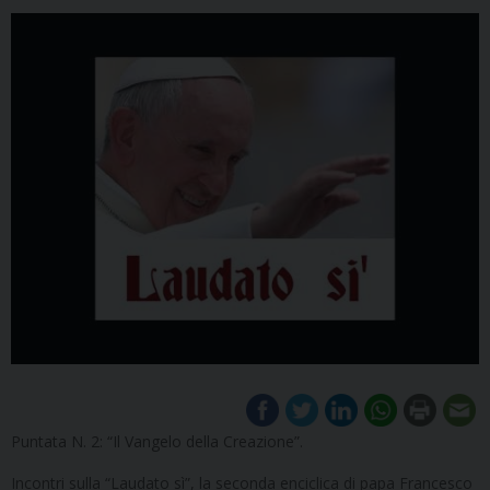
Puntata N. 2: “Il Vangelo della Creazione”.
Incontri sulla “Laudato sì”, la seconda enciclica di papa Francesco