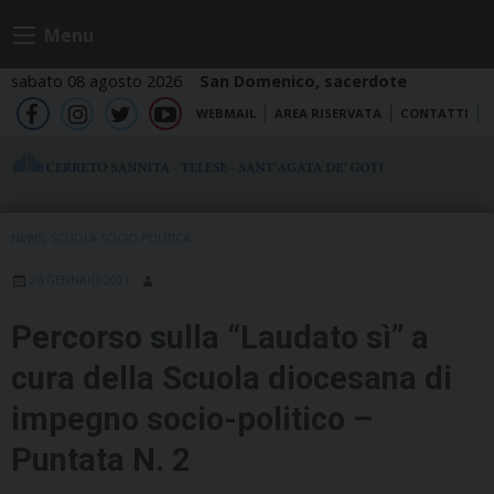
Skip
Menu
to
content
sabato 08 agosto 2026
San Domenico, sacerdote
WEBMAIL
AREA RISERVATA
CONTATTI
fb
ig
tw
yt
NEWS
,
SCUOLA SOCIO-POLITICA
26 GENNAIO 2021
Percorso sulla “Laudato sì” a
cura della Scuola diocesana di
impegno socio-politico –
Puntata N. 2