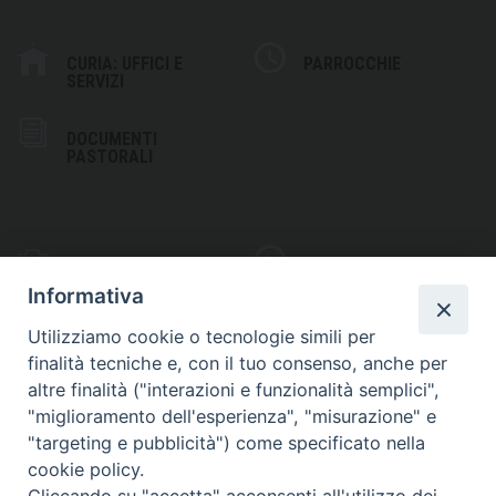
CURIA: UFFICI E
PARROCCHIE
SERVIZI
DOCUMENTI
PASTORALI
PHOTOGALLERY
VIDEOGALLERY
Informativa
Utilizziamo cookie o tecnologie simili per
finalità tecniche e, con il tuo consenso, anche per
altre finalità ("interazioni e funzionalità semplici",
S
EDE VESCOVILE
"miglioramento dell'esperienza", "misurazione" e
Piazza Wojtyla, 1
"targeting e pubblicità") come specificato nella
82032 Cerreto Sannita (BN)
cookie policy.