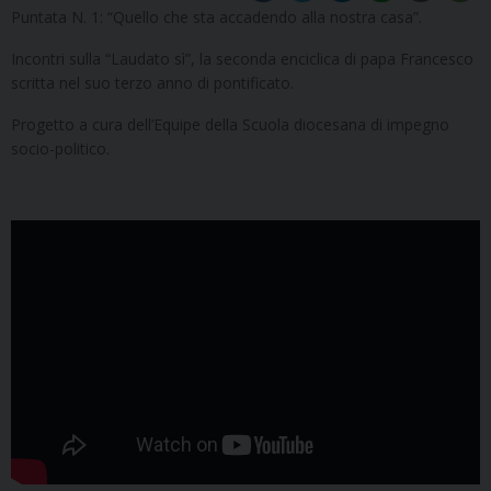
Puntata N. 1: “Quello che sta accadendo alla nostra casa”.
Incontri sulla “Laudato sì”, la seconda enciclica di papa Francesco
scritta nel suo terzo anno di pontificato.
Progetto a cura dell’Equipe della Scuola diocesana di impegno
socio-politico.