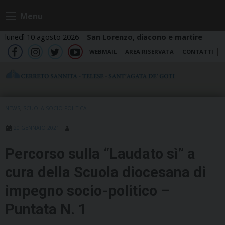
Skip
Menu
to
content
lunedì 10 agosto 2026
San Lorenzo, diacono e martire
WEBMAIL
AREA RISERVATA
CONTATTI
fb
ig
tw
yt
NEWS
,
SCUOLA SOCIO-POLITICA
20 GENNAIO 2021
Percorso sulla “Laudato sì” a
cura della Scuola diocesana di
impegno socio-politico –
Puntata N. 1