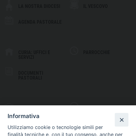
LA NOSTRA DIOCESI
IL VESCOVO
AGENDA PASTORALE
CURIA: UFFICI E
PARROCCHIE
SERVIZI
DOCUMENTI
PASTORALI
PHOTOGALLERY
VIDEOGALLERY
Informativa
Utilizziamo cookie o tecnologie simili per
finalità tecniche e, con il tuo consenso, anche per