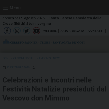
Skip
Menu
to
content
domenica 09 agosto 2026
Santa Teresa Benedetta della
Croce (Edith) Stein, vergine
WEBMAIL
AREA RISERVATA
CONTATTI
fb
ig
tw
yt
COMUNICAZIONI SOCIALI
,
IN EVIDENZA
,
NEWS
23 DICEMBRE 2020
Celebrazioni e Incontri nelle
Festività Natalizie presieduti dal
Vescovo don Mimmo