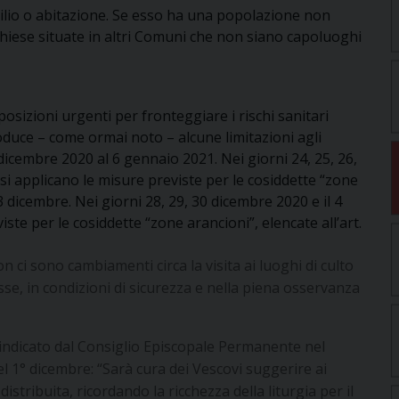
ilio o abitazione. Se esso ha una popolazione non
 chiese situate in altri Comuni che non siano capoluoghi
posizioni urgenti per fronteggiare i rischi sanitari
oduce – come ormai noto – alcune limitazioni agli
dicembre 2020 al 6 gennaio 2021. Nei giorni 24, 25, 26,
 si applicano le misure previste per le cosiddette “zone
3 dicembre. Nei giorni 28, 29, 30 dicembre 2020 e il 4
ste per le cosiddette “zone arancioni”, elencate all’art.
ci sono cambiamenti circa la visita ai luoghi di culto
e, in condizioni di sicurezza e nella piena osservanza
 indicato dal Consiglio Episcopale Permanente nel
l 1° dicembre: “Sarà cura dei Vescovi suggerire ai
distribuita, ricordando la ricchezza della liturgia per il