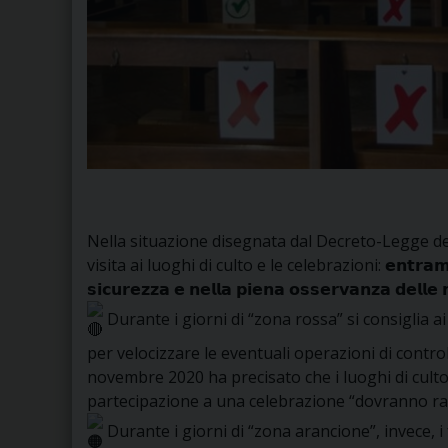
Nella situazione disegnata dal Decreto-Legge de
visita ai luoghi di culto e le celebrazioni: 𝗲𝗻𝘁𝗿𝗮𝗺𝗯𝗲 𝘀
𝘀𝗶𝗰𝘂𝗿𝗲𝘇𝘇𝗮 𝗲 𝗻𝗲𝗹𝗹𝗮 𝗽𝗶𝗲𝗻𝗮 𝗼𝘀𝘀𝗲𝗿𝘃𝗮𝗻𝘇𝗮 𝗱𝗲𝗹𝗹𝗲
Durante i giorni di “zona rossa” si consiglia a
per velocizzare le eventuali operazioni di control
novembre 2020 ha precisato che i luoghi di culto 
partecipazione a una celebrazione “dovranno ragi
Durante i giorni di “zona arancione”, invece, 