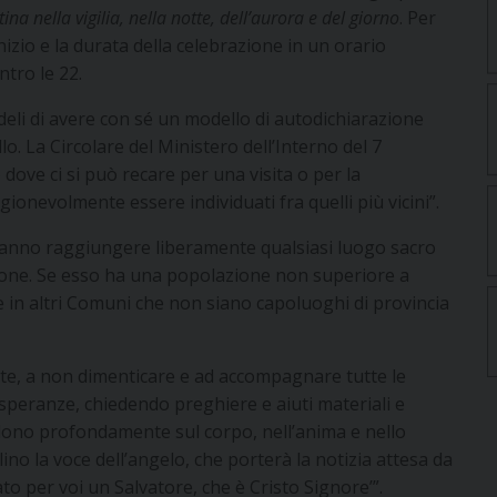
na nella vigilia, nella notte, dell’aurora e del giorno
. Per
izio e la durata della celebrazione in un orario
ntro le 22.
edeli di avere con sé un modello di autodichiarazione
lo. La Circolare del Ministero dell’Interno del 7
dove ci si può recare per una visita o per la
onevolmente essere individuati fra quelli più vicini”.
otranno raggiungere liberamente qualsiasi luogo sacro
zione. Se esso ha una popolazione non superiore a
ate in altri Comuni che non siano capoluoghi di provincia
ate, a non dimenticare e ad accompagnare tutte le
 speranze, chiedendo preghiere e aiuti materiali e
ncidono profondamente sul corpo, nell’anima e nello
ino la voce dell’angelo, che porterà la notizia attesa da
o per voi un Salvatore, che è Cristo Signore’”.