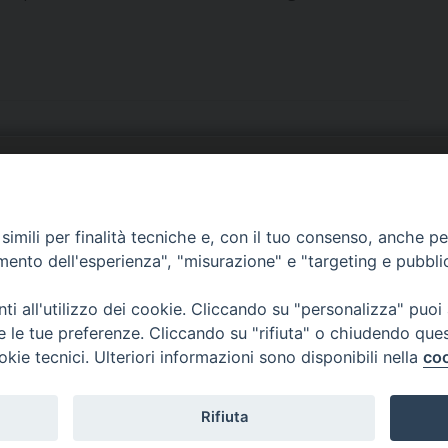
URIA: UFFICI E SERVIZI
PHOTOGALLERY
imili per finalità tecniche e, con il tuo consenso, anche per 
ARROCCHIE
VIDEOGALLERY
amento dell'esperienza", "misurazione" e "targeting e pubbli
OCUMENTI PASTORALI
i all'utilizzo dei cookie. Cliccando su "personalizza" puoi
re le tue preferenze. Cliccando su "rifiuta" o chiudendo que
okie tecnici. Ulteriori informazioni sono disponibili nella
coo
Rifiuta
Copyright 2018 - Diocesi di Cerreto Sannita - Telese - Sant’Agata de’ Got