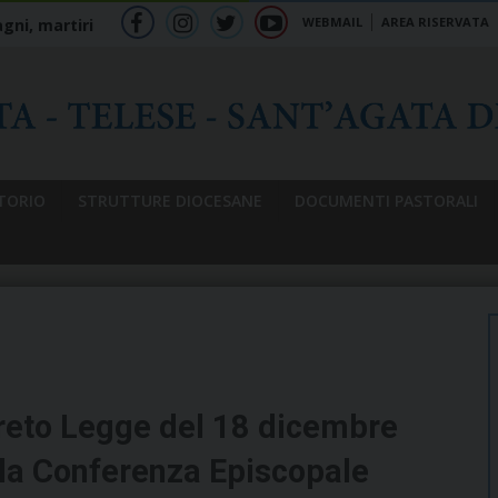
WEBMAIL
AREA RISERVATA
gni, martiri
f
ig
tw
yt
b
TORIO
STRUTTURE DIOCESANE
DOCUMENTI PASTORALI
reto Legge del 18 dicembre
la Conferenza Episcopale