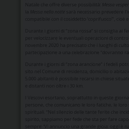
Natale che offre diverse possibilità:
Messa vesperti
la
Messa nella notte
sarà necessario prevedere l’in
compatibile con il cosiddetto ‘coprifuoco’”, cioè e
Durante i giorni di “zona rossa” si consiglia ai f
per velocizzare le eventuali operazioni di control
novembre 2020 ha precisato che i luoghi di culto 
partecipazione a una celebrazione “dovranno ragi
Durante i giorni di “zona arancione” i fedeli p
sito nel Comune di residenza, domicilio o abita
5.000 abitanti è possibile recarsi in chiese situ
e distanti non oltre i 30 km.
I Vescovi esortano, soprattutto in queste giorn
persone, che comunicano le loro fatiche, le loro
spirituali. “Nel silenzio delle tante ferite che i
spirito, sappiamo per fede che sta per fare capol
sempre: ‘Vi annuncio una grande gioia: oggi è nat