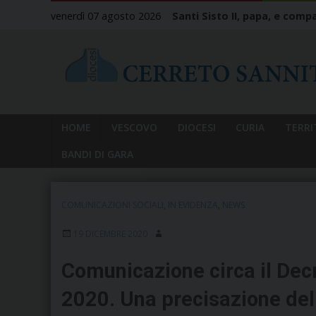
Skip
venerdì 07 agosto 2026
Santi Sisto II, papa, e compa
to
content
HOME
VESCOVO
DIOCESI
CURIA
TERRI
BANDI DI GARA
COMUNICAZIONI SOCIALI
,
IN EVIDENZA
,
NEWS
19 DICEMBRE 2020
Comunicazione circa il Dec
2020. Una precisazione del