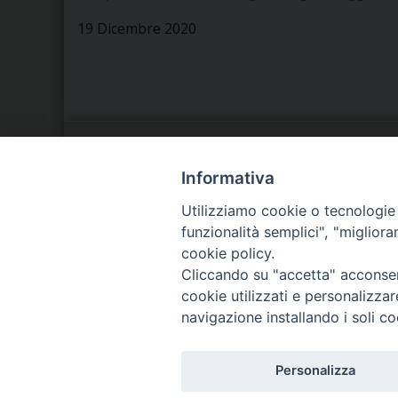
19 Dicembre 2020
LA NOSTRA DIOCESI
C
Informativa
Utilizziamo cookie o tecnologie s
IL VESCOVO
P
funzionalità semplici", "miglior
cookie policy.
AGENDA PASTORALE
D
Cliccando su "accetta" acconsent
cookie utilizzati e personalizza
navigazione installando i soli co
Personalizza