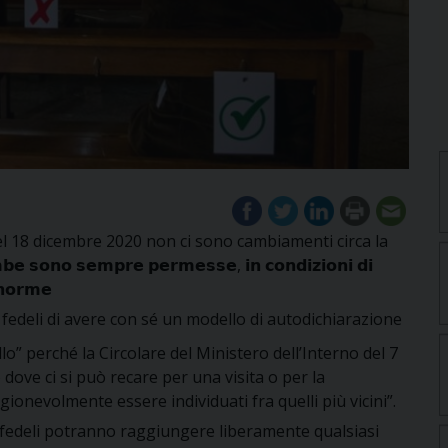
l 18 dicembre 2020 non ci sono cambiamenti circa la
𝗼𝗻𝗼 𝘀𝗲𝗺𝗽𝗿𝗲 𝗽𝗲𝗿𝗺𝗲𝘀𝘀𝗲, 𝗶𝗻 𝗰𝗼𝗻𝗱𝗶𝘇𝗶𝗼𝗻𝗶 𝗱𝗶
 𝗻𝗼𝗿𝗺𝗲
i fedeli di avere con sé un modello di autodichiarazione
lo” perché la Circolare del Ministero dell’Interno del 7
dove ci si può recare per una visita o per la
onevolmente essere individuati fra quelli più vicini”.
i fedeli potranno raggiungere liberamente qualsiasi