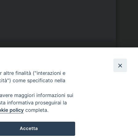
S
EDE VESCOVILE
altre finalità ("interazioni e
Piazza Wojtyla, 1
cità") come specificato nella
82032 Cerreto Sannita (BN)
Telefax: (+39) 0824 861115
 avere maggiori informazioni sui
Email:
sta informativa proseguirai la
info@diocesicerreto.it
kie policy
completa.
Accetta
i