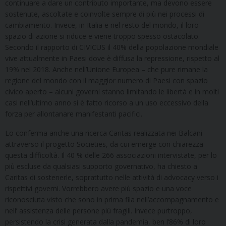
continuare a dare un contributo importante, ma devono essere
sostenute, ascoltate e coinvolte sempre di più nei processi di
cambiamento. Invece, in Italia e nel resto del mondo, il loro
spazio di azione si riduce e viene troppo spesso ostacolato.
Secondo il rapporto di CIVICUS il 40% della popolazione mondiale
vive attualmente in Paesi dove è diffusa la repressione, rispetto al
19% nel 2018. Anche nell’Unione Europea – che pure rimane la
regione del mondo con il maggior numero di Paesi con spazio
civico aperto – alcuni governi stanno limitando le libertà e in molti
casi nell’ultimo anno si è fatto ricorso a un uso eccessivo della
forza per allontanare manifestanti pacifici.
Lo conferma anche una ricerca Caritas realizzata nei Balcani
attraverso il progetto Societies, da cui emerge con chiarezza
questa difficoltà. Il 40 % delle 266 associazioni intervistate, per lo
più escluse da qualsiasi supporto governativo, ha chiesto a
Caritas di sostenerle, soprattutto nelle attività di advocacy verso i
rispettivi governi. Vorrebbero avere più spazio e una voce
riconosciuta visto che sono in prima fila nell’accompagnamento e
nell’ assistenza delle persone più fragili. Invece purtroppo,
persistendo la crisi generata dalla pandemia, ben l’86% di loro