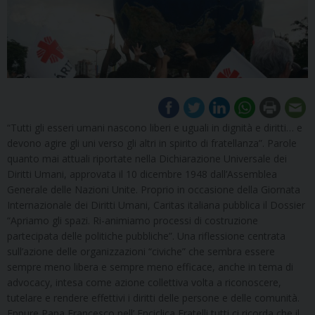
“Tutti gli esseri umani nascono liberi e uguali in dignità e diritti… e
devono agire gli uni verso gli altri in spirito di fratellanza”. Parole
quanto mai attuali riportate nella Dichiarazione Universale dei
Diritti Umani, approvata il 10 dicembre 1948 dall’Assemblea
Generale delle Nazioni Unite. Proprio in occasione della Giornata
Internazionale dei Diritti Umani, Caritas italiana pubblica il Dossier
“Apriamo gli spazi. Ri-animiamo processi di costruzione
partecipata delle politiche pubbliche”. Una riflessione centrata
sull’azione delle organizzazioni “civiche” che sembra essere
sempre meno libera e sempre meno efficace, anche in tema di
advocacy, intesa come azione collettiva volta a riconoscere,
tutelare e rendere effettivi i diritti delle persone e delle comunità.
Eppure Papa Francesco nell’ Enciclica Fratelli tutti ci ricorda che il