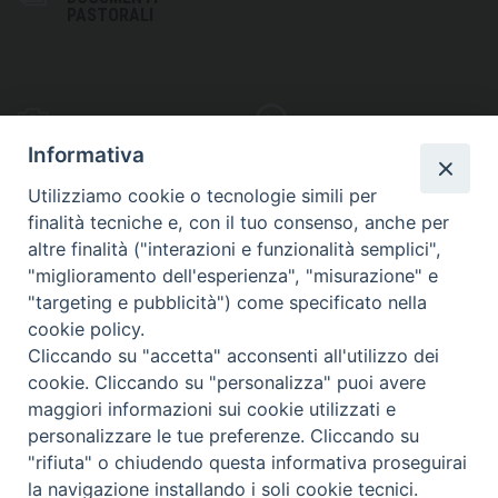
PASTORALI
PHOTOGALLERY
VIDEOGALLERY
Informativa
Utilizziamo cookie o tecnologie simili per
finalità tecniche e, con il tuo consenso, anche per
altre finalità ("interazioni e funzionalità semplici",
S
EDE VESCOVILE
"miglioramento dell'esperienza", "misurazione" e
Piazza Wojtyla, 1
"targeting e pubblicità") come specificato nella
82032 Cerreto Sannita (BN)
cookie policy.
Cliccando su "accetta" acconsenti all'utilizzo dei
Telefax: (+39) 0824 861115
cookie. Cliccando su "personalizza" puoi avere
Email: info@diocesicerreto.it
maggiori informazioni sui cookie utilizzati e
personalizzare le tue preferenze. Cliccando su
"rifiuta" o chiudendo questa informativa proseguirai
la navigazione installando i soli cookie tecnici.
Copyright 2018 - Diocesi di Cerreto Sannita - Telese - Sant’Agata de’ Goti