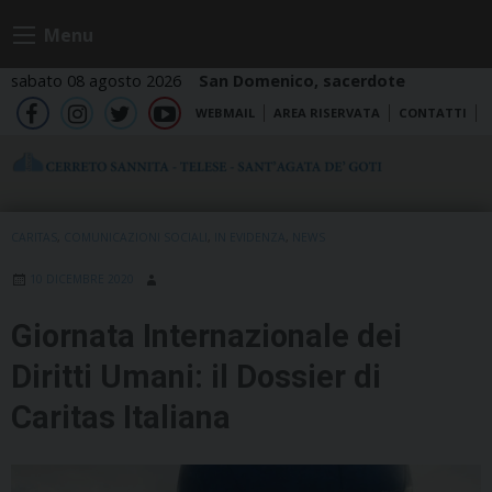
Skip
Menu
to
content
sabato 08 agosto 2026
San Domenico, sacerdote
WEBMAIL
AREA RISERVATA
CONTATTI
fb
ig
tw
yt
CARITAS
,
COMUNICAZIONI SOCIALI
,
IN EVIDENZA
,
NEWS
10 DICEMBRE 2020
Giornata Internazionale dei
Diritti Umani: il Dossier di
Caritas Italiana