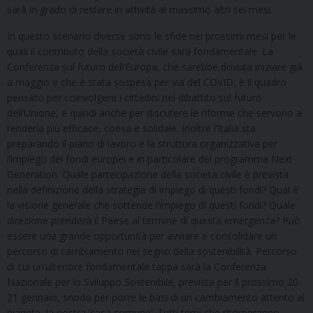
sarà in grado di restare in attività al massimo altri sei mesi.
In questo scenario diverse sono le sfide nei prossimi mesi per le
quali il contributo della società civile sarà fondamentale. La
Conferenza sul futuro dell’Europa, che sarebbe dovuta iniziare già
a maggio e che è stata sospesa per via del COVID, è il quadro
pensato per coinvolgere i cittadini nel dibattito sul futuro
dell’Unione, e quindi anche per discutere le riforme che servono a
renderla più efficace, coesa e solidale. Inoltre l’Italia sta
preparando il piano di lavoro e la struttura organizzativa per
l’impiego dei fondi europei e in particolare del programma Next
Generation. Quale partecipazione della società civile è prevista
nella definizione della strategia di impiego di questi fondi? Qual è
la visione generale che sottende l’impiego di questi fondi? Quale
direzione prenderà il Paese al termine di questa emergenza? Può
essere una grande opportunità per avviare e consolidare un
percorso di cambiamento nel segno della sostenibilità. Percorso
di cui un’ulteriore fondamentale tappa sarà la Conferenza
Nazionale per lo Sviluppo Sostenibile, prevista per il prossimo 20-
21 gennaio, snodo per porre le basi di un cambiamento attento al
pianeta, la nostra ‘casa comune’. Tutti temi che ritorneranno