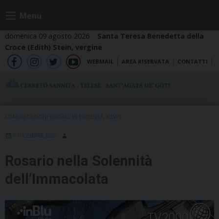
Skip
Menu
to
content
domenica 09 agosto 2026
Santa Teresa Benedetta della
Croce (Edith) Stein, vergine
WEBMAIL
AREA RISERVATA
CONTATTI
fb
ig
tw
yt
COMUNICAZIONI SOCIALI
,
IN EVIDENZA
,
NEWS
8 DICEMBRE 2020
Rosario nella Solennità
dell’Immacolata