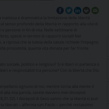
inattesa e drammatica la limitazione delle libertà
ul senso profondo della libertà in rapporto alla vita di
i e persone in fin di vita. Nelle settimane di
to, specie in termini di rapporti sociali! Nel
a riprova che la tutela della salute richiede l’impegno
ella prossimità, quanta vita donata per far fronte
ato sociale, politico e religioso? Si è liberi in partenza o
liberi e responsabili tra persone? Con la libertà che Dio
terpellano ognuno di noi, mentre torna alla mente il
 alla mia parola, sarete davvero miei discepoli;
v
8,31-32). I discepoli di Gesù sanno che la libertà si può
i ha liberati – afferma san Paolo – perché restassimo