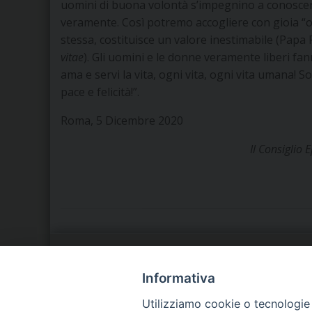
uomini di buona volontà s’impegnino a conoscere 
veramente. Così potremo accogliere con gioia “ogn
stessa, costituisce un valore inestimabile (Papa 
vitae
). Gli uomini e le donne veramente liberi fan
ama e servi la vita, ogni vita, ogni vita umana! So
pace e felicità!”.
Roma, 5 Dicembre 2020
Il Consiglio
LA NOSTRA DIOCESI
C
Informativa
Utilizziamo cookie o tecnologie s
IL VESCOVO
P