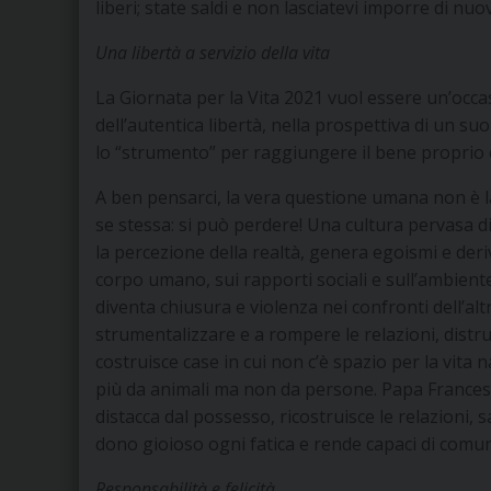
liberi; state saldi e non lasciatevi imporre di nuov
Una libertà a servizio della vita
La Giornata per la Vita 2021 vuol essere un’occas
dell’autentica libertà, nella prospettiva di un suo 
lo “strumento” per raggiungere il bene proprio 
A ben pensarci, la vera questione umana non è la 
se stessa: si può perdere! Una cultura pervasa di 
la percezione della realtà, genera egoismi e deri
corpo umano, sui rapporti sociali e sull’ambiente. 
diventa chiusura e violenza nei confronti dell’altro
strumentalizzare e a rompere le relazioni, distru
costruisce case in cui non c’è spazio per la vita 
più da animali ma non da persone. Papa Francesco
distacca dal possesso, ricostruisce le relazioni, 
dono gioioso ogni fatica e rende capaci di comun
Responsabilità e felicità