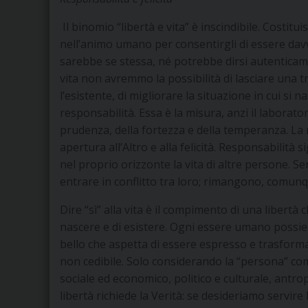
Il binomio “libertà e vita” è inscindibile. Costit
nell’animo umano per consentirgli di essere davve
sarebbe se stessa, né potrebbe dirsi autenticamen
vita non avremmo la possibilità di lasciare una t
l’esistente, di migliorare la situazione in cui si na
responsabilità. Essa è la misura, anzi il laborator
prudenza, della fortezza e della temperanza. La re
apertura all’Altro e alla felicità. Responsabilità 
nel proprio orizzonte la vita di altre persone. Se
entrare in conflitto tra loro; rimangono, comunq
Dire “sì” alla vita è il compimento di una libert
nascere e di esistere. Ogni essere umano possied
bello che aspetta di essere espresso e trasformat
non cedibile. Solo considerando la “persona” com
sociale ed economico, politico e culturale, antro
libertà richiede la Verità: se desideriamo servire la