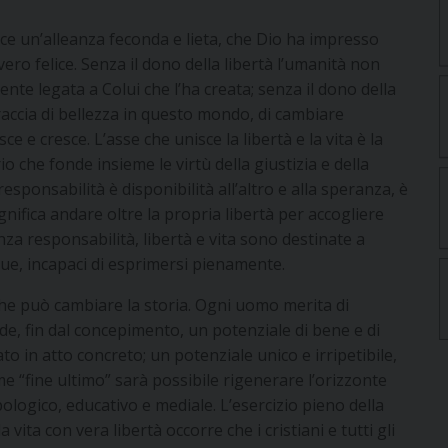
uisce un’alleanza feconda e lieta, che Dio ha impresso
ro felice. Senza il dono della libertà l’umanità non
te legata a Colui che l’ha creata; senza il dono della
raccia di bellezza in questo mondo, di cambiare
sce e cresce. L’asse che unisce la libertà e la vita è la
io che fonde insieme le virtù della giustizia e della
sponsabilità è disponibilità all’altro e alla speranza, è
significa andare oltre la propria libertà per accogliere
nza responsabilità, libertà e vita sono destinate a
ue, incapaci di esprimersi pienamente.
à che può cambiare la storia. Ogni uomo merita di
e, fin dal concepimento, un potenziale di bene e di
o in atto concreto; un potenziale unico e irripetibile,
e “fine ultimo” sarà possibile rigenerare l’orizzonte
pologico, educativo e mediale. L’esercizio pieno della
 vita con vera libertà occorre che i cristiani e tutti gli