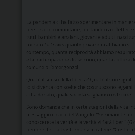
La pandemia ci ha fatto sperimentare in maniera 
personali e comunitarie, portandoci a riflettere s
tutti: bambini e anziani, giovani e adulti, nascitur
forzato
lockdown
quante privazioni abbiamo soffer
contempo, quanta reciprocità abbiamo respirato, 
e la partecipazione di ciascuno; quanta cultura d
comune all’emergenza!
Qual è il senso della libertà? Qual è il suo signific
lo si diventa con scelte che costruiscono legami 
ci ha donato, quale società vogliamo costruire?
Sono domande che in certe stagioni della vita in
messaggio chiaro del Vangelo: “Se rimanete fedeli
conoscerete la verità e la verità vi farà liberi” (
G
perdere, fino a trasformarsi in catene: “Cristo c