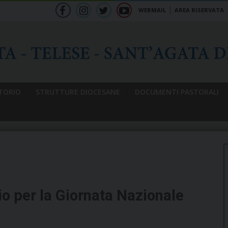
WEBMAIL
AREA RISERVATA
f
ig
tw
yt
b
TORIO
STRUTTURE DIOCESANE
DOCUMENTI PASTORALI
io per la Giornata Nazionale