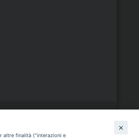
S
EDE VESCOVILE
altre finalità ("interazioni e
Piazza Wojtyla, 1