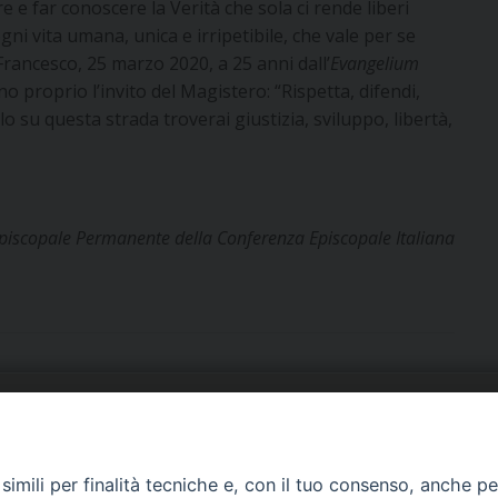
e far conoscere la Verità che sola ci rende liberi
i vita umana, unica e irripetibile, che vale per se
Francesco, 25 marzo 2020, a 25 anni dall’
Evangelium
no proprio l’invito del Magistero: “Rispetta, difendi,
lo su questa strada troverai giustizia, sviluppo, libertà,
 Episcopale Permanente della Conferenza Episcopale Italiana
URIA: UFFICI E SERVIZI
PHOTOGALLERY
imili per finalità tecniche e, con il tuo consenso, anche per 
ARROCCHIE
VIDEOGALLERY