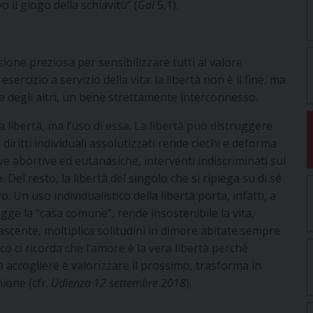
o il giogo della schiavitù” (
Gal
5,1).
ione preziosa per sensibilizzare tutti al valore
esercizio a servizio della vita: la libertà non è il fine, ma
e degli altri, un bene strettamente interconnesso.
libertà, ma l’uso di essa. La libertà può distruggere
diritti individuali assolutizzati rende ciechi e deforma
ve abortive ed eutanasiche, interventi indiscriminati sul
Del resto, la libertà del singolo che si ripiega su di sé
. Un uso individualistico della libertà porta, infatti, a
gge la “casa comune”, rende insostenibile la vita,
nascente, moltiplica solitudini in dimore abitate sempre
 ci ricorda che l’amore è la vera libertà perché
sa accogliere e valorizzare il prossimo, trasforma in
ione (cfr.
Udienza 12 settembre 2018
).