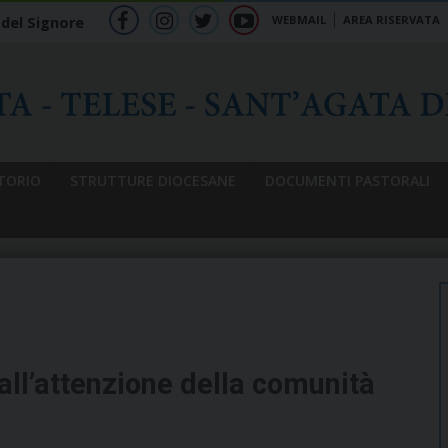
WEBMAIL
AREA RISERVATA
 del Signore
f
ig
tw
yt
b
TORIO
STRUTTURE DIOCESANE
DOCUMENTI PASTORALI
ll’attenzione della comunità