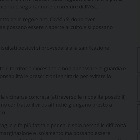
mento e seguiranno le procedure dell’ASL.
etto delle regole anti
Covid-19
, dopo aver
iese possano essere riaperte al culto e si possano
sultati positivi si provvederà alla sanificazione
utto il territorio diocesano a non abbassare la guardia e
abilità le prescrizioni sanitarie per evitare la
la vicinanza concreta (attraverso le modalità possibili)
hanno contratto il virus affinché giungano presto a
ri.
agile e fa più fatica e per chi è solo perché le difficoltà
di emarginazione e isolamento ma possano essere