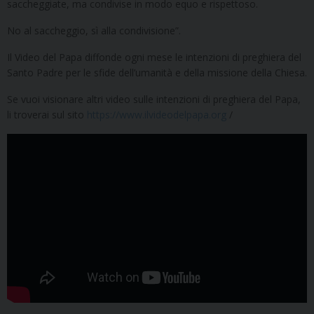
saccheggiate, ma condivise in modo equo e rispettoso.
No al saccheggio, sì alla condivisione”.
Il Video del Papa diffonde ogni mese le intenzioni di preghiera del
Santo Padre per le sfide dell’umanità e della missione della Chiesa.
Se vuoi visionare altri video sulle intenzioni di preghiera del Papa,
li troverai sul sito
https://www.ilvideodelpapa.org
/