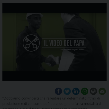
“Dobbiamo convincerci che rallentare un determinato ritmo di
produzione e di consumo può dare luogo a un’altra modalità di
progresso e di sviluppo”. Papa Francesco ci trasmette