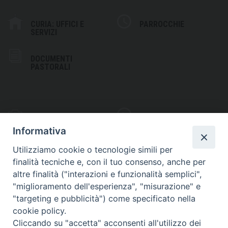
CURIA: UFFICI E
PARROCCHIE
SERVIZI
DOCUMENTI
PASTORALI
PHOTOGALLERY
VIDEOGALLERY
Informativa
Utilizziamo cookie o tecnologie simili per
finalità tecniche e, con il tuo consenso, anche per
altre finalità ("interazioni e funzionalità semplici",
S
EDE VESCOVILE
"miglioramento dell'esperienza", "misurazione" e
Piazza Wojtyla, 1
"targeting e pubblicità") come specificato nella
82032 Cerreto Sannita (BN)
cookie policy.
Cliccando su "accetta" acconsenti all'utilizzo dei
Telefax: (+39) 0824 861115