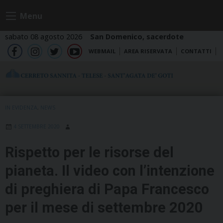
Skip
Menu
to
content
sabato 08 agosto 2026
San Domenico, sacerdote
WEBMAIL
AREA RISERVATA
CONTATTI
fb
ig
tw
yt
IN EVIDENZA
,
NEWS
4 SETTEMBRE 2020
Rispetto per le risorse del
pianeta. Il video con l’intenzione
di preghiera di Papa Francesco
per il mese di settembre 2020