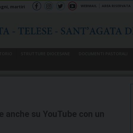
WEBMAIL
AREA RISERVATA
gni, martiri
f
ig
tw
yt
b
TORIO
STRUTTURE DIOCESANE
DOCUMENTI PASTORALI
te anche su YouTube con un