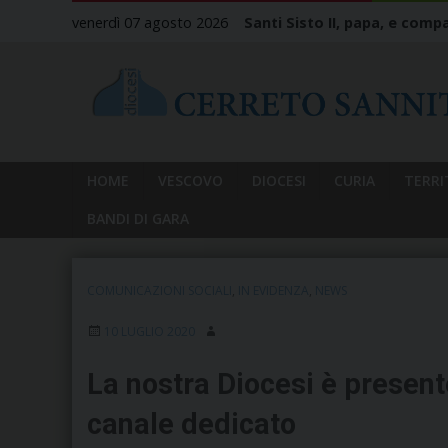
Skip
venerdì 07 agosto 2026
Santi Sisto II, papa, e compa
to
content
HOME
VESCOVO
DIOCESI
CURIA
TERRI
BANDI DI GARA
COMUNICAZIONI SOCIALI
,
IN EVIDENZA
,
NEWS
10 LUGLIO 2020
La nostra Diocesi è presen
canale dedicato