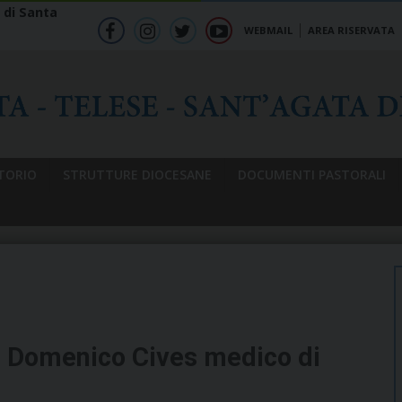
 di Santa
WEBMAIL
AREA RISERVATA
f
ig
tw
yt
b
TORIO
STRUTTURE DIOCESANE
DOCUMENTI PASTORALI
n Domenico Cives medico di