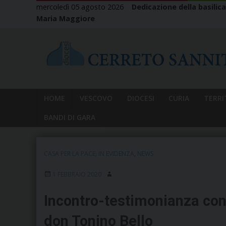
Skip
mercoledì 05 agosto 2026
Dedicazione della basilica
to
Maria Maggiore
content
HOME
VESCOVO
DIOCESI
CURIA
TERRI
BANDI DI GARA
CASA PER LA PACE
,
IN EVIDENZA
,
NEWS
1 FEBBRAIO 2020
Incontro-testimonianza co
don Tonino Bello