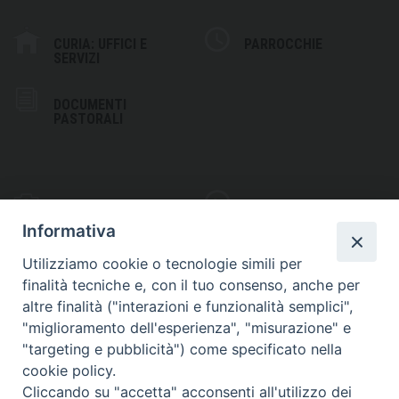
CURIA: UFFICI E
PARROCCHIE
SERVIZI
DOCUMENTI
PASTORALI
PHOTOGALLERY
VIDEOGALLERY
Informativa
Utilizziamo cookie o tecnologie simili per
finalità tecniche e, con il tuo consenso, anche per
altre finalità ("interazioni e funzionalità semplici",
S
EDE VESCOVILE
"miglioramento dell'esperienza", "misurazione" e
Piazza Wojtyla, 1
"targeting e pubblicità") come specificato nella
82032 Cerreto Sannita (BN)
cookie policy.
Cliccando su "accetta" acconsenti all'utilizzo dei
Telefax: (+39) 0824 861115