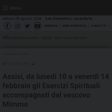
Skip
Menu
to
content
sabato 08 agosto 2026
San Domenico, sacerdote
WEBMAIL
AREA RISERVATA
CONTATTI
fb
ig
tw
yt
IN EVIDENZA
,
NEWS
14 GENNAIO 2020
Assisi, da lunedì 10 a venerdì 14
febbraio gli Esercizi Spirituali
accompagnati dal vescovo
Mimmo