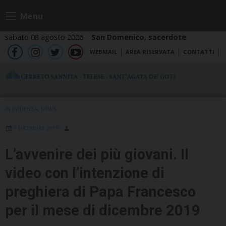
Skip
Menu
to
content
sabato 08 agosto 2026
San Domenico, sacerdote
WEBMAIL
AREA RISERVATA
CONTATTI
fb
ig
tw
yt
IN EVIDENZA
,
NEWS
1 DICEMBRE 2019
L’avvenire dei più giovani. Il
video con l’intenzione di
preghiera di Papa Francesco
per il mese di dicembre 2019