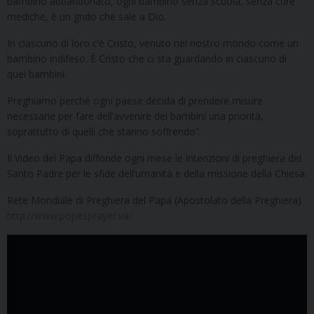
bambino abbandonato, ogni bambino senza scuola, senza cure
mediche, è un grido che sale a Dio.
In ciascuno di loro c’è Cristo, venuto nel nostro mondo come un
bambino indifeso. È Cristo che ci sta guardando in ciascuno di
quei bambini.
Preghiamo perché ogni paese decida di prendere misure
necessarie per fare dell’avvenire dei bambini una priorità,
soprattutto di quelli che stanno soffrendo”.
Il Video del Papa diffonde ogni mese le intenzioni di preghiera del
Santo Padre per le sfide dell’umanità e della missione della Chiesa.
Rete Mondiale di Preghiera del Papa (Apostolato della Preghiera)
http://www.popesprayer.va/