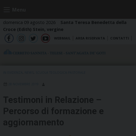
Skip
Menu
to
content
domenica 09 agosto 2026
Santa Teresa Benedetta della
Croce (Edith) Stein, vergine
WEBMAIL
AREA RISERVATA
CONTATTI
fb
ig
tw
yt
IN EVIDENZA
,
NEWS
,
SCUOLA TEOLOGICA-PASTORALE
28 NOVEMBRE 2019
Testimoni in Relazione –
Percorso di formazione e
aggiornamento