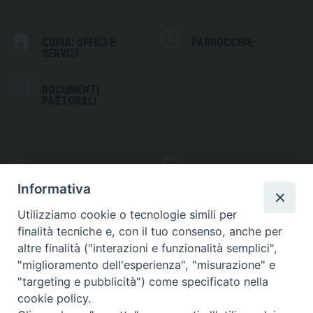
CURIA: UFFICI E
PARROCCHIE
SERVIZI
DOCUMENTI
PASTORALI
PHOTOGALLERY
VIDEOGALLERY
Informativa
Utilizziamo cookie o tecnologie simili per
finalità tecniche e, con il tuo consenso, anche per
altre finalità ("interazioni e funzionalità semplici",
S
EDE VESCOVILE
"miglioramento dell'esperienza", "misurazione" e
Piazza Wojtyla, 1
"targeting e pubblicità") come specificato nella
82032 Cerreto Sannita (BN)
cookie policy.