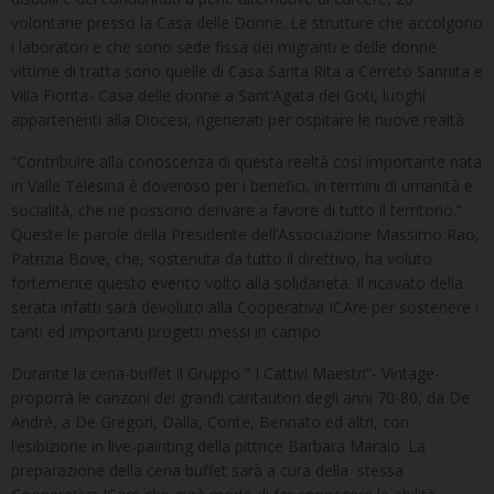
volontarie presso la Casa delle Donne. Le strutture che accolgono
i laboratori e che sono sede fissa dei migranti e delle donne
vittime di tratta sono quelle di Casa Santa Rita a Cerreto Sannita e
Villa Fiorita- Casa delle donne a Sant’Agata dei Goti, luoghi
appartenenti alla Diocesi, rigenerati per ospitare le nuove realtà.
“Contribuire alla conoscenza di questa realtà così importante nata
in Valle Telesina è doveroso per i benefici, in termini di umanità e
socialità, che ne possono derivare a favore di tutto il territorio.”
Queste le parole della Presidente dell’Associazione Massimo Rao,
Patrizia Bove, che, sostenuta da tutto il direttivo, ha voluto
fortemente questo evento volto alla solidarietà. Il ricavato della
serata infatti sarà devoluto alla Cooperativa ICAre per sostenere i
tanti ed importanti progetti messi in campo.
Durante la cena-buffet il Gruppo “ I Cattivi Maestri”- Vintage-
proporrà le canzoni dei grandi cantautori degli anni 70-80, da De
André, a De Gregori, Dalla, Conte, Bennato ed altri, con
l’esibizione in live-painting della pittrice Barbara Maraio. La
preparazione della cena buffet sarà a cura della stessa