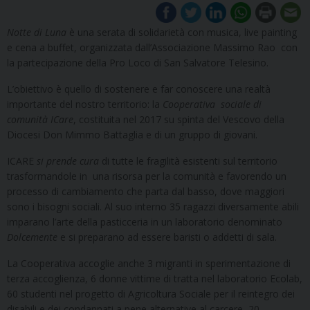
Notte di Luna
è una serata di solidarietà con musica, live painting
e cena a buffet, organizzata dall’Associazione Massimo Rao con
la partecipazione della Pro Loco di San Salvatore Telesino.
L’obiettivo è quello di sostenere e far conoscere una realtà
importante del nostro territorio: la
Cooperativa sociale di
comunità ICare
, costituita nel 2017 su spinta del Vescovo della
Diocesi Don Mimmo Battaglia e di un gruppo di giovani.
ICARE
si prende cura
di tutte le fragilità esistenti sul territorio
trasformandole in una risorsa per la comunità e favorendo un
processo di cambiamento che parta dal basso, dove maggiori
sono i bisogni sociali. Al suo interno 35 ragazzi diversamente abili
imparano l’arte della pasticceria in un laboratorio denominato
Dolcemente
e si preparano ad essere baristi o addetti di sala.
La Cooperativa accoglie anche 3 migranti in sperimentazione di
terza accoglienza, 6 donne vittime di tratta nel laboratorio Ecolab,
60 studenti nel progetto di Agricoltura Sociale per il reintegro dei
disabili e dei condannati a pene alternative al carcere, 20