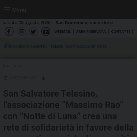
Skip
Menu
to
content
sabato 08 agosto 2026
San Domenico, sacerdote
WEBMAIL
AREA RISERVATA
CONTATTI
fb
ig
tw
yt
ICARE
,
NEWS
12 SETTEMBRE 2019
San Salvatore Telesino,
l’associazione “Massimo Rao”
con “Notte di Luna” crea una
rete di solidarietà in favore della