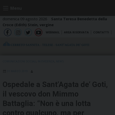
Skip
Menu
to
content
domenica 09 agosto 2026
Santa Teresa Benedetta della
Croce (Edith) Stein, vergine
WEBMAIL
AREA RISERVATA
CONTATTI
fb
ig
tw
yt
COMUNICAZIONI SOCIALI
,
IN EVIDENZA
,
NEWS
31 MARZO 2019
Ospedale a Sant’Agata de’ Goti,
il vescovo don Mimmo
Battaglia: “Non è una lotta
contro qualcuno, ma per