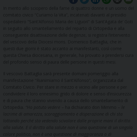
In merito allo sciopero della fame di quattro donne e un uomo del
comitato civico “Curiamo la Vita”, incatenati davanti al presidio
ospedaliero “Sant’Alfonso Maria dei Liguori” di Sant’Agata de’ Goti
in seguito allo smantellamento del reparto di Ortopedia e alla
conseguente disattivazione delle degenze, si registra l’intervento
del vescovo della Diocesi mons. Domenico Battaglia, che in
questi due giorni è stato accanto ai manifestanti, così come
questa Chiesa diocesana, in generale, ha provato a prendersi cura
del profondo senso di paura delle persone in questi mesi.
Il vescovo Battaglia sarà presente domani pomeriggio alla
manifestazione “Rianimiamo il Sant’Alfonso”, organizzata dal
Comitato Civico. Per stare in mezzo e vicino alle persone e per
condividere il loro ennesimo grido di dolore e senso d’insicurezza
e di paura che stanno vivendo a causa dello smantellamento di
Ortopedia
. “Ho potuto vedere
– ha dichiarato don Mimmo –
le
lacrime di amarezza, scoraggiamento e disperazione di chi sta
lottando perché sta vedendo scivolare dalle proprie mani il diritto
alla salute. E il diritto alla salute non è una questione di un singolo
colore politico, non è una questione di maggioranza o di