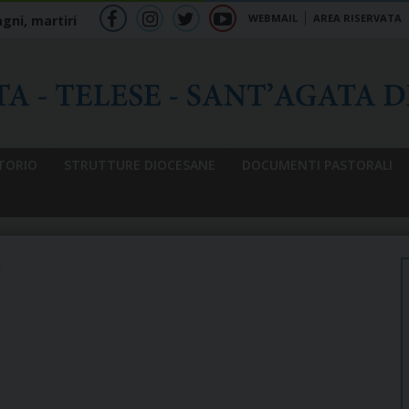
WEBMAIL
AREA RISERVATA
gni, martiri
f
ig
tw
yt
b
TORIO
STRUTTURE DIOCESANE
DOCUMENTI PASTORALI
E