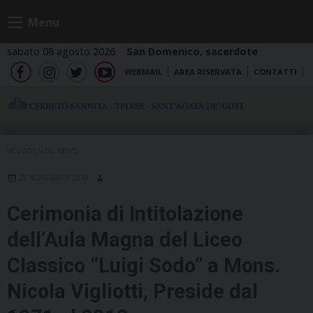
Skip
Menu
to
content
sabato 08 agosto 2026
San Domenico, sacerdote
WEBMAIL
AREA RISERVATA
CONTATTI
fb
ig
tw
yt
IN EVIDENZA
,
NEWS
28 NOVEMBRE 2018
Cerimonia di Intitolazione
dell’Aula Magna del Liceo
Classico “Luigi Sodo” a Mons.
Nicola Vigliotti, Preside dal