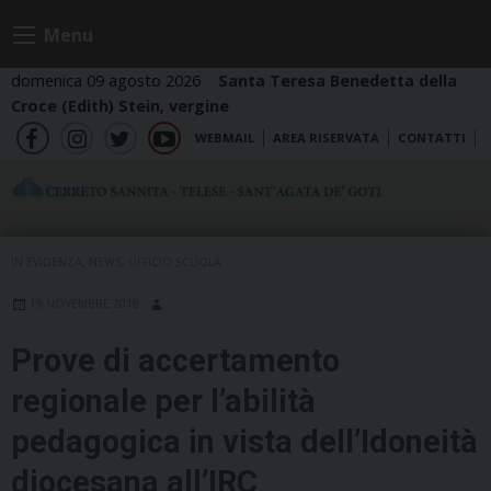
Skip
Menu
to
content
domenica 09 agosto 2026
Santa Teresa Benedetta della
Croce (Edith) Stein, vergine
WEBMAIL
AREA RISERVATA
CONTATTI
fb
ig
tw
yt
IN EVIDENZA
,
NEWS
,
UFFICIO SCUOLA
19 NOVEMBRE 2018
Prove di accertamento
regionale per l’abilità
pedagogica in vista dell’Idoneità
diocesana all’IRC