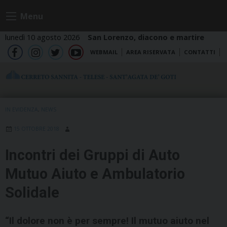
Skip
Menu
to
content
lunedì 10 agosto 2026
San Lorenzo, diacono e martire
WEBMAIL
AREA RISERVATA
CONTATTI
fb
ig
tw
yt
IN EVIDENZA
,
NEWS
15 OTTOBRE 2018
Incontri dei Gruppi di Auto
Mutuo Aiuto e Ambulatorio
Solidale
“Il dolore non è per sempre! Il mutuo aiuto nel