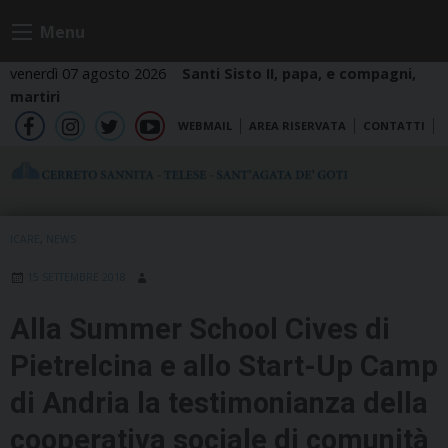
Skip
Menu
to
content
venerdì 07 agosto 2026
Santi Sisto II, papa, e compagni,
martiri
WEBMAIL
AREA RISERVATA
CONTATTI
fb
ig
tw
yt
ICARE
,
NEWS
15 SETTEMBRE 2018
Alla Summer School Cives di
Pietrelcina e allo Start-Up Camp
di Andria la testimonianza della
cooperativa sociale di comunità