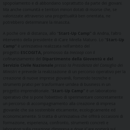
spopolamento e di abbondano soprattutto da parte dei giovani.
Ma anche comunità e territori minori dotati di risorse che, se
valorizzate attraverso una progettualità ben orientata, ne
potrebbero determinare la rinascita.
A poche ore di distanza, allo “
Start-Up Camp”
di Andria, l’altro
intervento della presidente di iCare Mirella Maturo. Lo “
Start-Up
Camp”
è un’iniziativa realizzata nell’ambito del
progetto
ESCOGITA
,
promosso da
Inecoop
con il
cofinanziamento del
Dipartimento della Gioventù e del
Servizio Civile Nazionale
presso la Presidenza del Consiglio dei
Ministri
e prevede la realizzazione di un percorso operativo per la
creazione di nuove imprese giovanili, fornendo tecniche e
strumenti pratici per trasformare un’idea di business in un
progetto imprenditoriale. “
Start-Up Camp”
è un laboratorio
operativo che si pone l’obiettivo di sperimentare concretamente
un percorso di accompagnamento alla creazione di impresa
giovanile che sia sostenibile eticamente, ecologicamente ed
economicamente. Si tratta di un’iniziativa che offrirà occasioni di
formazione, esperienza, confronto, strumenti concreti e
laboratori sulla creazione d’impresa e dove iCare porterà sul