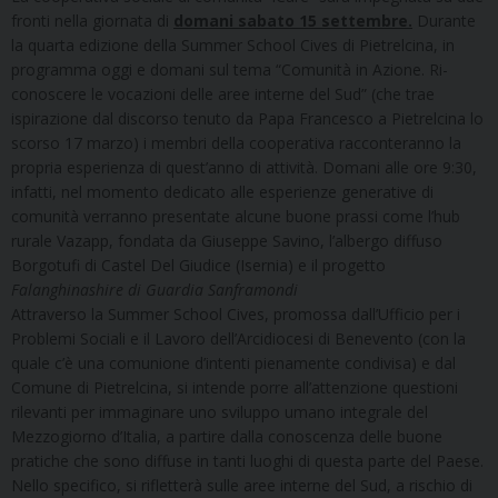
fronti nella giornata di
domani sabato 15 settembre.
Durante
la quarta edizione della Summer School Cives di Pietrelcina, in
programma oggi e domani sul tema “Comunità in Azione. Ri-
conoscere le vocazioni delle aree interne del Sud” (che trae
ispirazione dal discorso tenuto da Papa Francesco a Pietrelcina lo
scorso 17 marzo) i membri della cooperativa racconteranno la
propria esperienza di quest’anno di attività. Domani alle ore 9:30,
infatti, nel momento dedicato alle esperienze generative di
comunità verranno presentate alcune buone prassi come l’hub
rurale Vazapp, fondata da Giuseppe Savino, l’albergo diffuso
Borgotufi di Castel Del Giudice (Isernia) e il progetto
Falanghinashire di Guardia Sanframondi
Attraverso la Summer School Cives, promossa dall’Ufficio per i
Problemi Sociali e il Lavoro dell’Arcidiocesi di Benevento (con la
quale c’è una comunione d’intenti pienamente condivisa) e dal
Comune di Pietrelcina, si intende porre all’attenzione questioni
rilevanti per immaginare uno sviluppo umano integrale del
Mezzogiorno d’Italia, a partire dalla conoscenza delle buone
pratiche che sono diffuse in tanti luoghi di questa parte del Paese.
Nello specifico, si rifletterà sulle aree interne del Sud, a rischio di