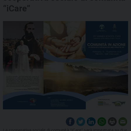
“iCare”
La cooperativa sociale di comunità “iCare” sarà impegnata su due