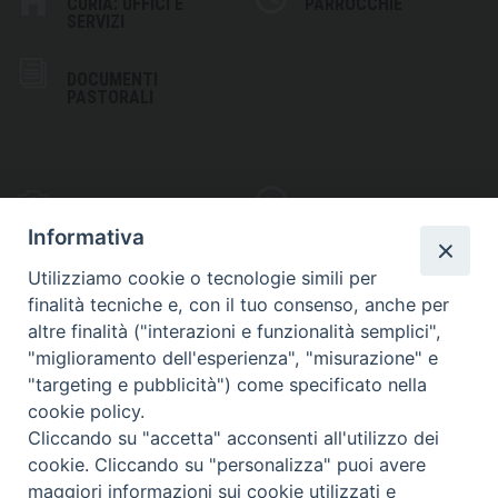
CURIA: UFFICI E
PARROCCHIE
SERVIZI
DOCUMENTI
PASTORALI
PHOTOGALLERY
VIDEOGALLERY
Informativa
Utilizziamo cookie o tecnologie simili per
finalità tecniche e, con il tuo consenso, anche per
altre finalità ("interazioni e funzionalità semplici",
S
EDE VESCOVILE
"miglioramento dell'esperienza", "misurazione" e
Piazza Wojtyla, 1
"targeting e pubblicità") come specificato nella
82032 Cerreto Sannita (BN)
cookie policy.
Cliccando su "accetta" acconsenti all'utilizzo dei
Telefax: (+39) 0824 861115
cookie. Cliccando su "personalizza" puoi avere
Email: info@diocesicerreto.it
maggiori informazioni sui cookie utilizzati e