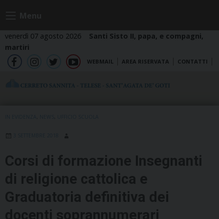
Skip
Menu
to
content
venerdì 07 agosto 2026
Santi Sisto II, papa, e compagni,
martiri
WEBMAIL
AREA RISERVATA
CONTATTI
fb
ig
tw
yt
IN EVIDENZA
,
NEWS
,
UFFICIO SCUOLA
3 SETTEMBRE 2018
Corsi di formazione Insegnanti
di religione cattolica e
Graduatoria definitiva dei
docenti soprannumerari