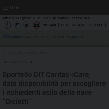
Skip
Menu
to
content
sabato 08 agosto 2026
San Domenico, sacerdote
WEBMAIL
AREA RISERVATA
CONTATTI
fb
ig
tw
yt
CARITAS
,
ICARE
,
IN EVIDENZA
,
NEWS
30 AGOSTO 2018
Sportello DIT Caritas-iCare,
data disponibilità per accogliere
i richiedenti asilo della nave
“Diciotti”