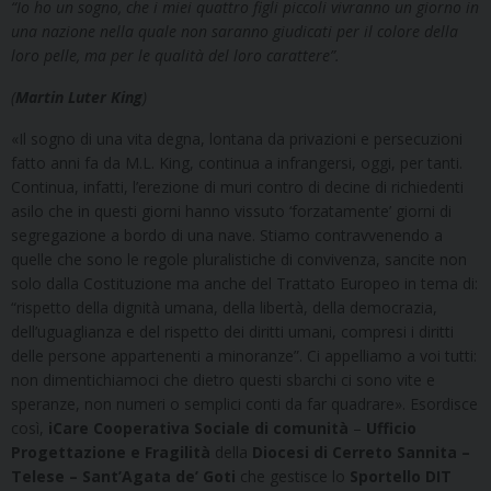
“Io ho un sogno, che i miei quattro figli piccoli vivranno un giorno in
una nazione nella quale non saranno giudicati per il colore della
loro pelle, ma per le qualità del loro carattere”.
(
Martin Luter King
)
«Il sogno di una vita degna, lontana da privazioni e persecuzioni
fatto anni fa da M.L. King, continua a infrangersi, oggi, per tanti.
Continua, infatti, l’erezione di muri contro di decine di richiedenti
asilo che in questi giorni hanno vissuto ‘forzatamente’ giorni di
segregazione a bordo di una nave. Stiamo contravvenendo a
quelle che sono le regole pluralistiche di convivenza, sancite non
solo dalla Costituzione ma anche del Trattato Europeo in tema di:
“rispetto della dignità umana, della libertà, della democrazia,
dell’uguaglianza e del rispetto dei diritti umani, compresi i diritti
delle persone appartenenti a minoranze”. Ci appelliamo a voi tutti:
non dimentichiamoci che dietro questi sbarchi ci sono vite e
speranze, non numeri o semplici conti da far quadrare». Esordisce
così,
iCare Cooperativa Sociale di comunità
–
Ufficio
Progettazione e Fragilità
della
Diocesi di Cerreto Sannita –
Telese – Sant’Agata de’ Goti
che gestisce lo
Sportello DIT