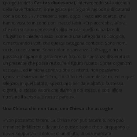
(
progetto della
Caritas diocesana)
, intervenendo sulla vicenda
della nave “Diciotti”, ormeggiata per 5 giorni nel porto di Catania
con a bordo 177 richiedenti asilo, dopo il veto allo sbarco, che
hanno vissuto in condizioni inaccettabili. «Ci piacerebbe, allora,
che non si commettesse il solito errore: quello di parlare di
rifugiati o richiedenti asilo, come di una categoria sociologica,
dimenticando i volti che questa categoria contiene. Sono nomi,
occhi, cuori, anime. Sono dolori e speranze. L’oltraggio di un
passato incapace di garantire un futuro; la speranza disperata di
un presente che possa restituire il futuro rubato. Come organismi
ecclesiali, ed in piena condivisione di intenti, non possiamo
ignorare il silenzio dell’altro, il battito del cuore dell’altro, ed in quel
silenzio, in quel battito, specchiarci per dare all’altro la stessa
dignità, lo stesso valore che diamo a noi stessi, e solo allora
ritrovare il senso alle nostre parole».
Una Chiesa che non tace, una Chiesa che accoglie
«Non possiamo tacere. La Chiesa non può tacere e, non può
rimanere indifferente davanti a queste storie che si preparano a
dover sopportare il dolore di un rifiuto, di una mancata