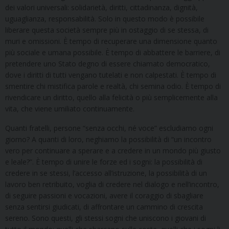
dei valori universali: solidarietà, diritti, cittadinanza, dignità,
uguaglianza, responsabilità. Solo in questo modo è possibile
liberare questa società sempre più in ostaggio di se stessa, di
muri e omissioni. È tempo di recuperare una dimensione quanto
più sociale e umana possibile. È tempo di abbattere le barriere, di
pretendere uno Stato degno di essere chiamato democratico,
dove i diritti di tutti vengano tutelati e non calpestati. È tempo di
smentire chi mistifica parole e realtà, chi semina odio. È tempo di
rivendicare un diritto, quello alla felicità o più semplicemente alla
vita, che viene umiliato continuamente.
Quanti fratelli, persone “senza occhi, né voce” escludiamo ogni
giorno? A quanti di loro, neghiamo la possibilità di “un incontro
vero per continuare a sperare e a credere in un mondo più giusto
e leale?”. È tempo di unire le forze ed i sogni: la possibilità di
credere in se stessi, l’accesso all’istruzione, la possibilità di un
lavoro ben retribuito, voglia di credere nel dialogo e nell’incontro,
di seguire passioni e vocazioni, avere il coraggio di sbagliare
senza sentirsi giudicati, di affrontare un cammino di crescita
sereno. Sono questi, gli stessi sogni che uniscono i giovani di