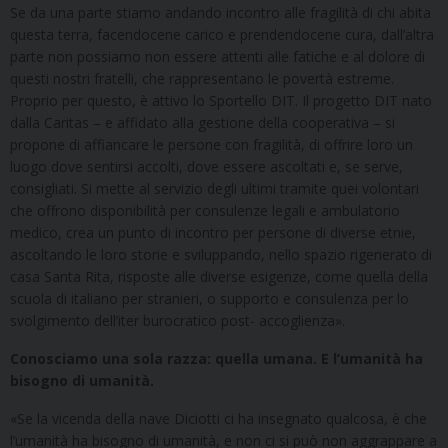
Se da una parte stiamo andando incontro alle fragilità di chi abita
questa terra, facendocene carico e prendendocene cura, dall’altra
parte non possiamo non essere attenti alle fatiche e al dolore di
questi nostri fratelli, che rappresentano le povertà estreme.
Proprio per questo, è attivo lo Sportello DIT. Il progetto DIT nato
dalla Caritas – e affidato alla gestione della cooperativa – si
propone di affiancare le persone con fragilità, di offrire loro un
luogo dove sentirsi accolti, dove essere ascoltati e, se serve,
consigliati. Si mette al servizio degli ultimi tramite quei volontari
che offrono disponibilità per consulenze legali e ambulatorio
medico, crea un punto di incontro per persone di diverse etnie,
ascoltando le loro storie e sviluppando, nello spazio rigenerato di
casa Santa Rita, risposte alle diverse esigenze, come quella della
scuola di italiano per stranieri, o supporto e consulenza per lo
svolgimento dell’iter burocratico post- accoglienza».
Conosciamo una sola razza: quella umana. E l’umanità ha
bisogno di umanità.
«Se la vicenda della nave Diciotti ci ha insegnato qualcosa, è che
l’umanità ha bisogno di umanità, e non ci si può non aggrappare a