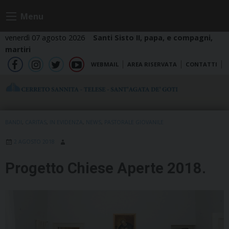
Skip
Menu
to
content
venerdì 07 agosto 2026
Santi Sisto II, papa, e compagni,
martiri
WEBMAIL
AREA RISERVATA
CONTATTI
fb
ig
tw
yt
BANDI
,
CARITAS
,
IN EVIDENZA
,
NEWS
,
PASTORALE GIOVANILE
2 AGOSTO 2018
Progetto Chiese Aperte 2018.