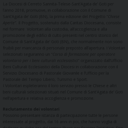
La Diocesi di Cerreto Sannita-Telese-Sant’Agata de’ Goti per
l’anno 2018, promuove, in collaborazione con il Comune di
Sant’Agata de’ Goti (BN), la prima edizione del Progetto “
Chiese
Aperte”.
Il Progetto, sostenuto dalla Caritas Diocesana, consiste
nel formare Volontari alla custodia, all’accoglienza e alla
promozione degli edifici di culto presenti nel centro storico del
Comune di Sant’Agata de’ Goti (BN), che normalmente non sono
fruibili per mancanza di personale preposto all’apertura. I Volontari
selezionati seguiranno un “
Corso di formazione per operatore
volontario per i beni culturali ecclesiastici
” organizzato dall’Ufficio
Beni Culturali Ecclesiastici della Diocesi in collaborazione con il
Servizio Diocesano di Pastorale Giovanile e l’Ufficio per la
Pastorale del Tempo Libero, Turismo e Sport.
I Volontari espleteranno il loro servizio presso le Chiese e altri
beni culturali selezionati situati nel Comune di Sant’Agata de’ Goti
nell’apertura e relativa accoglienza e promozione.
Reclutamento dei volontari
Possono presentare istanza di partecipazione tutte le persone
interessate al progetto, dai 16 anni in poi, che hanno voglia di
dedicare qualche ora del tempo libero per favorire l’iniziativa, fino