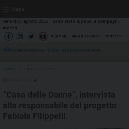
Skip
Menu
to
content
venerdì 07 agosto 2026
Santi Sisto II, papa, e compagni,
martiri
WEBMAIL
AREA RISERVATA
CONTATTI
fb
ig
tw
yt
CARITAS
,
ICARE
,
IN EVIDENZA
,
NEWS
28 LUGLIO 2018
“Casa delle Donne”, intervista
alla responsabile del progetto
Fabiola Filippelli.