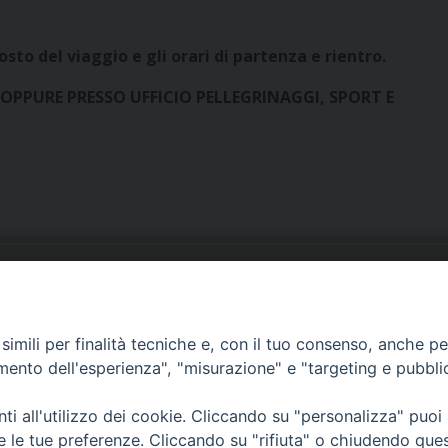
sto del viaggio e gli orari di partenza e rientro.
PPURE PRESSO UFFICIO PELLEGRINAGGI, SPORT E
URIA: UFFICI E SERVIZI
PHOTOGALLERY
imili per finalità tecniche e, con il tuo consenso, anche per 
ARROCCHIE
VIDEOGALLERY
amento dell'esperienza", "misurazione" e "targeting e pubbli
OCUMENTI PASTORALI
i all'utilizzo dei cookie. Cliccando su "personalizza" puoi
re le tue preferenze. Cliccando su "rifiuta" o chiudendo que