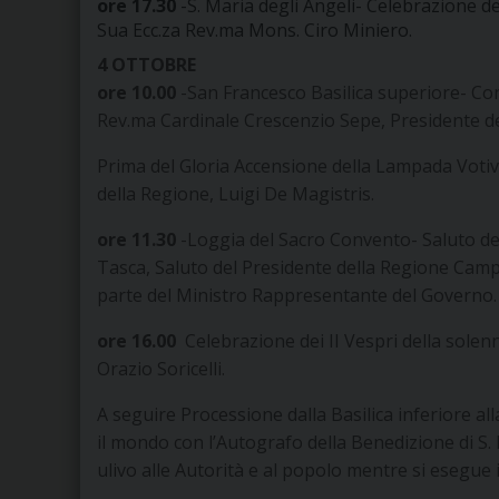
ore 17.30
-S. Maria degli Angeli- Celebrazione de
Sua Ecc.za Rev.ma Mons. Ciro Miniero.
4 OTTOBRE
ore 10.00
-San Francesco Basilica superiore- Con
Rev.ma Cardinale Crescenzio Sepe, Presidente 
Prima del Gloria Accensione della Lampada Votiva
della Regione, Luigi De Magistris.
ore 11.30
-Loggia del Sacro Convento- Saluto del
Tasca, Saluto del Presidente della Regione Camp
parte del Ministro Rappresentante del Governo.
ore 16.00
Celebrazione dei II Vespri della solen
Orazio Soricelli.
A seguire Processione dalla Basilica inferiore all
il mondo con l’Autografo della Benedizione di S.
ulivo alle Autorità e al popolo mentre si esegue i