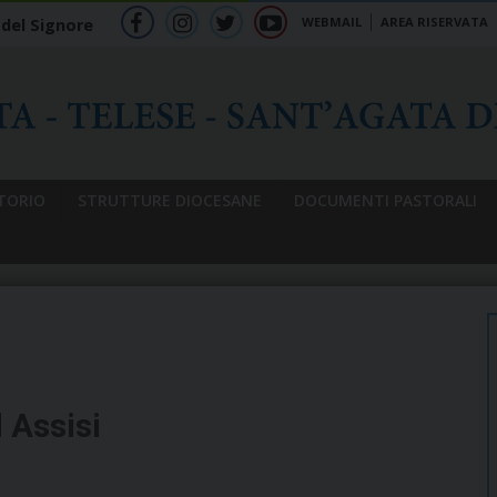
WEBMAIL
AREA RISERVATA
 del Signore
f
ig
tw
yt
b
TORIO
STRUTTURE DIOCESANE
DOCUMENTI PASTORALI
 Assisi