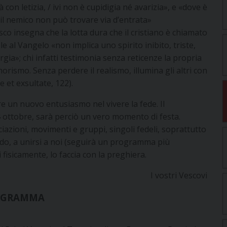
 con letizia, / ivi non è cupidigia né avarizia», e «dove è
vi il nemico non può trovare via d’entrata»
o insegna che la lotta dura che il cristiano è chiamato
 al Vangelo «non implica uno spirito inibito, triste,
gia»; chi infatti testimonia senza reticenze la propria
orismo. Senza perdere il realismo, illumina gli altri con
 et exsultate, 122).
re un nuovo entusiasmo nel vivere la fede. Il
-4 ottobre, sarà perciò un vero momento di festa.
ociazioni, movimenti e gruppi, singoli fedeli, soprattutto
nodo, a unirsi a noi (seguirà un programma più
fisicamente, lo faccia con la preghiera.
I vostri Vescovi
OGRAMMA