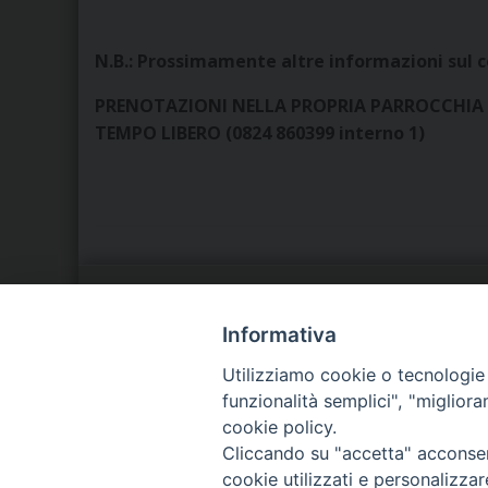
N.B.: Prossimamente altre informazioni sul co
PRENOTAZIONI NELLA PROPRIA PARROCCHIA O
TEMPO LIBERO (0824 860399 interno 1)
LA NOSTRA DIOCESI
C
Informativa
Utilizziamo cookie o tecnologie s
IL VESCOVO
P
funzionalità semplici", "miglior
cookie policy.
AGENDA PASTORALE
D
Cliccando su "accetta" acconsent
cookie utilizzati e personalizza