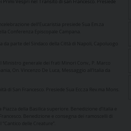
i Primi Vespri nel Transito di san Francesco. Presiede
celebrazione dell’Eucaristia presiede Sua Em.za
della Conferenza Episcopale Campana.
 da parte del Sindaco della Città di Napoli, Capoluogo
 Ministro generale dei frati Minori Conv., P. Marco
ania, On. Vincenzo De Luca, Messaggio all’Italia da
nità di San Francesco. Presiede Sua Ecc.za Rev.ma Mons.
a Piazza della Basilica superiore. Benedizione d’Italia e
 Francesco. Benedizione e consegna dei ramoscelli di
l “Cantico delle Creature”.