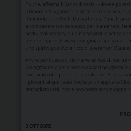
Poiché, afferma il Santo di Assisi, «dove è povertà
il timore del Signore a custodire la sua casa, / i
(Ammonizione XXVII). Da parte sua, Papa Francesc
a combattere con se stesso per mantenersi fedele
acido, malinconico, o un basso profilo senza ener
fede «è capace di vivere con gioia e senso dell’um
uno spirito positivo e ricco di speranza» (Gaudete
Anche per questo ci rechiamo ad Assisi, per trar
pellegrinaggio delle nostre diocesi nei giorni 3
Invitiamo tutti, parrocchie, realtà ecclesiali, ass
i giovani, ai quali sarà dedicato un apposito Si
dettagliato); chi invece non potrà accompagnarci 
PR
3 OTTOBRE