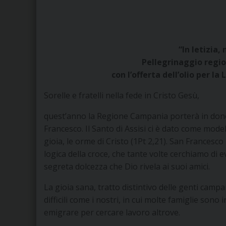
“In letizia
Pellegrinaggio regio
con l’offerta dell’olio per l
Sorelle e fratelli nella fede in Cristo Gesù,
quest’anno la Regione Campania porterà in dono a
Francesco. Il Santo di Assisi ci è dato come mod
gioia, le orme di Cristo (1Pt 2,21). San Frances
logica della croce, che tante volte cerchiamo di e
segreta dolcezza che Dio rivela ai suoi amici.
La gioia sana, tratto distintivo delle genti cam
difficili come i nostri, in cui molte famiglie sono
emigrare per cercare lavoro altrove.