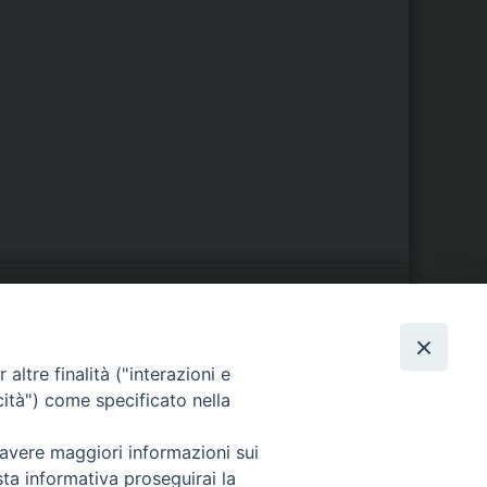
S
EDE VESCOVILE
altre finalità ("interazioni e
Piazza Wojtyla, 1
cità") come specificato nella
82032 Cerreto Sannita (BN)
Telefax: (+39) 0824 861115
 avere maggiori informazioni sui
Email:
sta informativa proseguirai la