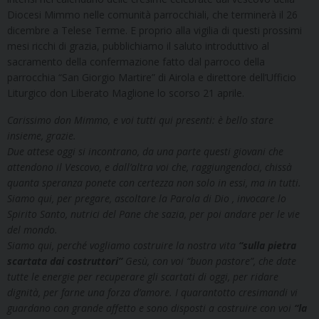
Diocesi Mimmo nelle comunità parrocchiali, che terminerà il 26
dicembre a Telese Terme. E proprio alla vigilia di questi prossimi
mesi ricchi di grazia, pubblichiamo il saluto introduttivo al
sacramento della confermazione fatto dal parroco della
parrocchia “San Giorgio Martire” di Airola e direttore dell’Ufficio
Liturgico don Liberato Maglione lo scorso 21 aprile.
Carissimo don Mimmo, e voi tutti qui presenti: è bello stare
insieme, grazie.
Due attese oggi si incontrano, da una parte questi giovani che
attendono il Vescovo, e dall’altra voi che, raggiungendoci, chissà
quanta speranza ponete con certezza non solo in essi, ma in tutti.
Siamo qui, per pregare, ascoltare la Parola di Dio , invocare lo
Spirito Santo, nutrici del Pane che sazia, per poi andare per le vie
del mondo.
Siamo qui, perché vogliamo costruire la nostra vita
“sulla pietra
scartata dai costruttori”
Gesù, con voi “buon pastore”, che date
tutte le energie per recuperare gli scartati di oggi, per ridare
dignità, per farne una forza d’amore. I quarantotto cresimandi vi
guardano con grande affetto e sono disposti a costruire con voi
“la