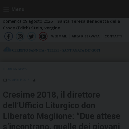
Skip
Menu
to
content
domenica 09 agosto 2026
Santa Teresa Benedetta della
Croce (Edith) Stein, vergine
WEBMAIL
AREA RISERVATA
CONTATTI
fb
ig
tw
yt
LITURGIA
,
NEWS
30 APRILE 2018
Cresime 2018, il direttore
dell’Ufficio Liturgico don
Liberato Maglione: “Due attese
s’incontrano, quelle dei giovani