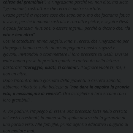
chiesa del grembiule”
, vi ringraziano perché voi non dite, ma siete
“ grembiule”, costruttore che cerca le pietre scartate.
Grazie perché ci ripetete cose che sappiamo, ma che facciamo fatica
a vivere, perché il mondo costruisce con altre pietre, e seguire Gesù
è quasi fantasia, illusione, o essere ingenui, perché ci dicono che:
“la
vita è ben altro”.
Cosi le catechiste, Imma, Angela, Pina e Teresa, che ringraziamo per
l’impegno, hanno cercato di accompagnare i nostri ragazzi e
giovani, invitandoli a scommettere il loro presente su Gesù. Diverse
volte hanno preso in prestito quanto è contenuto nella lettera
pastorale:
“Coraggio, alzati, ti chiama”.
Il Signore vuole te, me, e
non un altro.
Dopo l’incontro della giornata della gioventù a Cerreto Sannita,
abbiamo riflettuto sulla bellezza di
“non dare in appalto la propria
vita, a nessuno,ma di viverla”.
Ora accogliete il loro eccomi con i
loro grembiuli…
Ai voi padrini, l’impegno di essere una presenza forte nella crescita
dei vostri cresimati, la mano sulla spalla destra sia la garanzia di
una parola vera. Alle famiglie, prima agenzia educativa l’augurio di
non mollare mai.