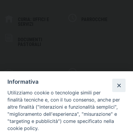
CURIA: UFFICI E
PARROCCHIE
SERVIZI
DOCUMENTI
PASTORALI
PHOTOGALLERY
VIDEOGALLERY
Informativa
Utilizziamo cookie o tecnologie simili per
finalità tecniche e, con il tuo consenso, anche per
altre finalità ("interazioni e funzionalità semplici",
S
EDE VESCOVILE
"miglioramento dell'esperienza", "misurazione" e
Piazza Wojtyla, 1
"targeting e pubblicità") come specificato nella
82032 Cerreto Sannita (BN)
cookie policy.