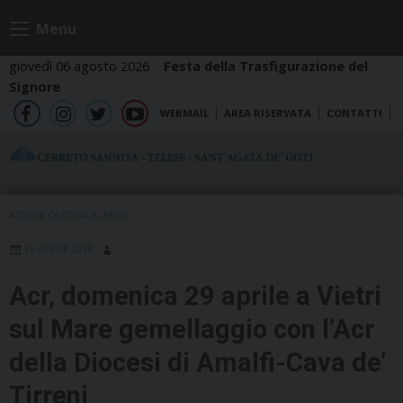
Skip
Menu
to
content
giovedì 06 agosto 2026
Festa della Trasfigurazione del
Signore
WEBMAIL
AREA RISERVATA
CONTATTI
fb
ig
tw
yt
AZIONE CATTOLICA
,
NEWS
26 APRILE 2018
Acr, domenica 29 aprile a Vietri
sul Mare gemellaggio con l’Acr
della Diocesi di Amalfi-Cava de’
Tirreni