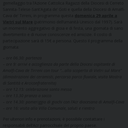
gemellaggio tra l’Azione Cattolica Ragazzi della Diocesi di Cerreto
Sannita-Telese-Sant’Agata de’ Goti e quella della Diocesi di Amalfi-
Cava de’ Tirreni, in programma questa
domenica 29 aprile a
Vietri sul Mare
(patrimonio dell’umanità Unesco dal 1997). Sarà
un momento aggregativo di gioia e di festa, una giornata di sano
divertimento e di nuove conoscenze ed amicizie. Il costo di
partecipazione sarà di 15€ a persona. Questo il programma della
giornata:
– ore 06.30: partenza
– ore 9: arrivi e accoglienza da parte della Diocesi ospitante di
Amalfi-Cava de Tirreni con tour “…alla scoperta di Vietri sul Mare”
(dimostrazioni dei ceramisti, percorso parco fluviale, visita Mostra
di Santità e Arciconfraternita)
– ore 12.15: celebrazione santa messa
– ore 13.30 pranzo a sacco
– ore 14.30: pomeriggio di giochi con l’Acr diocesana di Amalfi-Cava
– ore 16: visita alla Villa Comunale, saluti e rientro
Per ulteriori info e prenotazioni, è possibile contattare i
responsabili dell’Acr parrocchiale del proprio paese.