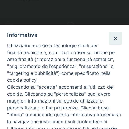
PHOTOGALLERY
VIDEOGALLERY
Informativa
Utilizziamo cookie o tecnologie simili per
finalità tecniche e, con il tuo consenso, anche per
altre finalità ("interazioni e funzionalità semplici",
S
EDE VESCOVILE
"miglioramento dell'esperienza", "misurazione" e
Piazza Wojtyla, 1
"targeting e pubblicità") come specificato nella
82032 Cerreto Sannita (BN)
cookie policy.
Cliccando su "accetta" acconsenti all'utilizzo dei
Telefax: (+39) 0824 861115
cookie. Cliccando su "personalizza" puoi avere
Email: info@diocesicerreto.it
maggiori informazioni sui cookie utilizzati e
personalizzare le tue preferenze. Cliccando su
"rifiuta" o chiudendo questa informativa proseguirai
la navigazione installando i soli cookie tecnici.
Copyright 2018 - Diocesi di Cerreto Sannita - Telese - Sant’Agata de’ Goti
Ulteriori informazioni sono disponibili nella
cookie