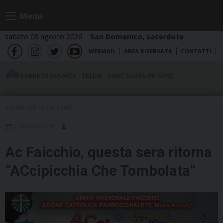
Skip
Menu
to
content
sabato 08 agosto 2026
San Domenico, sacerdote
WEBMAIL
AREA RISERVATA
CONTATTI
fb
ig
tw
yt
AZIONE CATTOLICA
,
NEWS
5 GENNAIO 2018
Ac Faicchio, questa sera ritorna
“ACcipicchia Che Tombolata”