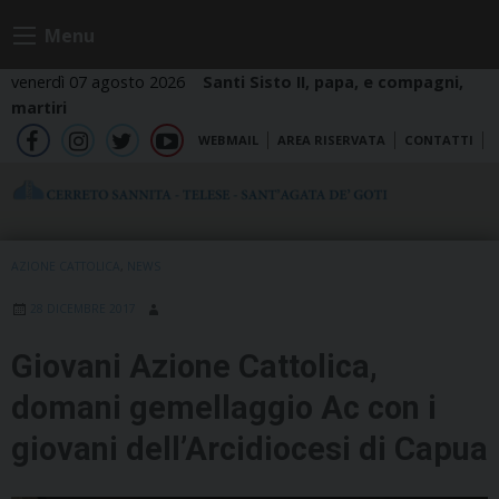
Skip
Menu
to
content
venerdì 07 agosto 2026
Santi Sisto II, papa, e compagni,
martiri
WEBMAIL
AREA RISERVATA
CONTATTI
fb
ig
tw
yt
AZIONE CATTOLICA
,
NEWS
28 DICEMBRE 2017
Giovani Azione Cattolica,
domani gemellaggio Ac con i
giovani dell’Arcidiocesi di Capua