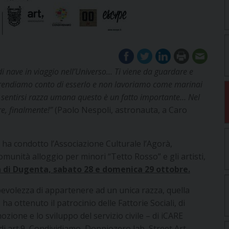
 nave in viaggio nell’Universo… Ti viene da guardare e
i rendiamo conto di esserlo e non lavoriamo come marinai
 e sentirsi razza umana questo è un fatto importante… Nel
re, finalmente!”
(Paolo Nespoli, astronauta, a Caro
 ha condotto l’Associazione Culturale l’Agorà,
omunità alloggio per minori “Tetto Rosso” e gli artisti,
a di Dugenta, sabato 28 e domenica 29 ottobre.
apevolezza di appartenere ad un unica razza, quella
a ottenuto il patrocinio delle Fattorie Sociali, di
ione e lo sviluppo del servizio civile – di iCARE
di art.9, Condividiamo, Doppiozero lab, Street Art