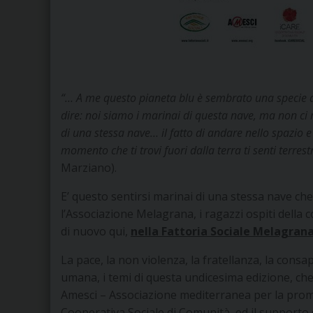
“… A me questo pianeta blu è sembrato una specie di
dire: noi siamo i marinai di questa nave, ma non c
di una stessa nave… il fatto di andare nello spazio
momento che ti trovi fuori dalla terra ti senti terrest
Marziano).
E’ questo sentirsi marinai di una stessa nave che
l’Associazione Melagrana, i ragazzi ospiti della c
di nuovo qui,
nella Fattoria Sociale Melagran
La pace, la non violenza, la fratellanza, la cons
umana, i temi di questa undicesima edizione, che h
Amesci – Associazione mediterranea per la promoz
Cooperativa Sociale di Comunità, ed il supporto 