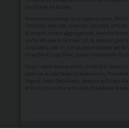
South Italy ed Escvpe.
Remeranno insieme, in un mare di colori, BIO
TROIANO, NAF-MK, IVAN DEL GIUDICE, OPIUM, sul
di sempre, creare aggregazione, favorire l’incontr
anche attraverso la street art, la musica, i gioch
concluderà, alle 17, con la presentazione del li
Orlacchio e Luigi Bove, presso il Ristorante Pizz
Dopo i saluti delle autorità, si rivivrà il “decimo
padrone di casa Roberto Malinconico, President
l’Agorà, Fabio Della Ratta, ideatore di Ortika, Mar
di iCare, Enrico Maria Borrelli, Presidente di Ame