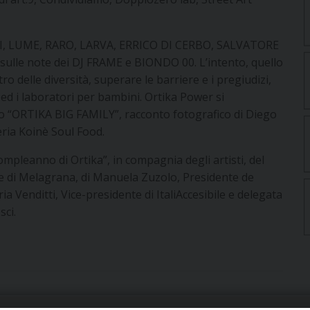
DPI, LUME, RARO, LARVA, ERRICO DI CERBO, SALVATORE
le note dei DJ FRAME e BIONDO 00. L’intento, quello
o delle diversità, superare le barriere e i pregiudizi,
i ed i laboratori per bambini. Ortika Power si
bro “ORTIKA BIG FAMILY”, racconto fotografico di Diego
eria Koinè Soul Food.
 compleanno di Ortika”, in compagnia degli artisti, del
e di Melagrana, di Manuela Zuzolo, Presidente de
ia Venditti, Vice-presidente di ItaliAccesibile e delegata
sci.