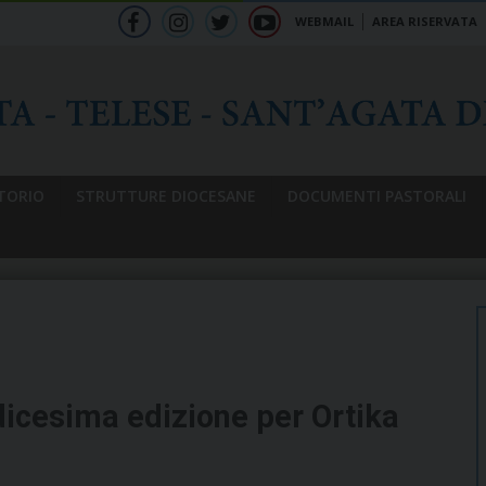
WEBMAIL
AREA RISERVATA
f
ig
tw
yt
b
TORIO
STRUTTURE DIOCESANE
DOCUMENTI PASTORALI
icesima edizione per Ortika