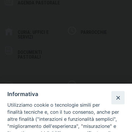
AGENDA PASTORALE
CURIA: UFFICI E
PARROCCHIE
SERVIZI
DOCUMENTI
PASTORALI
PHOTOGALLERY
VIDEOGALLERY
Informativa
Utilizziamo cookie o tecnologie simili per
finalità tecniche e, con il tuo consenso, anche per
altre finalità ("interazioni e funzionalità semplici",
S
EDE VESCOVILE
"miglioramento dell'esperienza", "misurazione" e
Piazza Wojtyla, 1