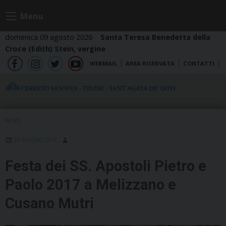
Skip
Menu
to
content
domenica 09 agosto 2026
Santa Teresa Benedetta della
Croce (Edith) Stein, vergine
WEBMAIL
AREA RISERVATA
CONTATTI
fb
ig
tw
yt
NEWS
29 GIUGNO 2017
Festa dei SS. Apostoli Pietro e
Paolo 2017 a Melizzano e
Cusano Mutri