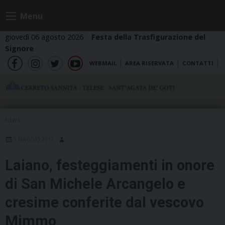
Skip
Menu
to
content
giovedì 06 agosto 2026
Festa della Trasfigurazione del
Signore
WEBMAIL
AREA RISERVATA
CONTATTI
fb
ig
tw
yt
NEWS
5 MAGGIO 2017
Laiano, festeggiamenti in onore
di San Michele Arcangelo e
cresime conferite dal vescovo
Mimmo