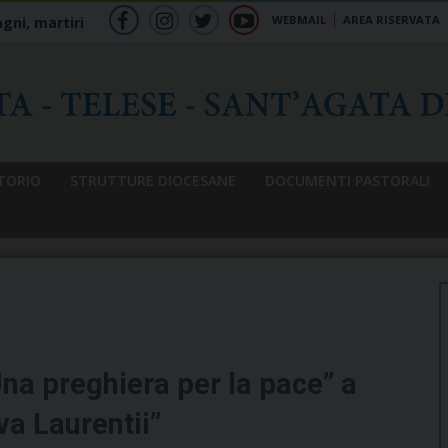
WEBMAIL
AREA RISERVATA
gni, martiri
f
ig
tw
yt
b
TORIO
STRUTTURE DIOCESANE
DOCUMENTI PASTORALI
na preghiera per la pace” a
va Laurentii”