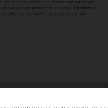
rimento per tutti coloro che vorranno accostarsi allo
la pratica strumentale secondo il modello dell’adesione
i contribuire all’educazione musicale delle nuove
URIA: UFFICI E SERVIZI
PHOTOGALLERY