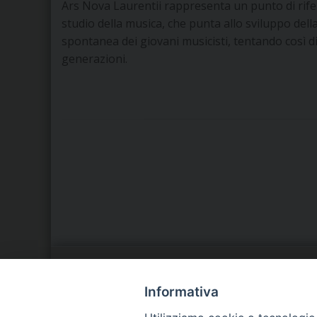
Ars Nova Laurentii rappresenta un punto di rife
studio della musica, che punta allo sviluppo del
spontanea dei giovani musicisti, tentando così d
generazioni.
LA NOSTRA DIOCESI
C
Informativa