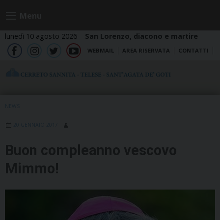
Skip
Menu
to
content
lunedì 10 agosto 2026
San Lorenzo, diacono e martire
WEBMAIL
AREA RISERVATA
CONTATTI
fb
ig
tw
yt
NEWS
20 GENNAIO 2017
Buon compleanno vescovo
Mimmo!