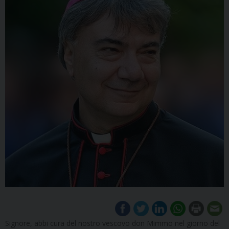
Signore, abbi cura del nostro vescovo don Mimmo nel giorno del