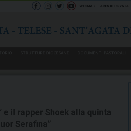
WEBMAIL
AREA RISERVATA
f
ig
tw
yt
b
TORIO
STRUTTURE DIOCESANE
DOCUMENTI PASTORALI
” e il rapper Shoek alla quinta
Suor Serafina”