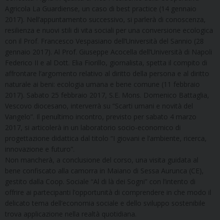
Agricola La Guardiense, un caso di best practice (14 gennaio
2017). Nell’appuntamento successivo, si parlerà di conoscenza,
resilienza e nuovi stili di vita sociali per una conversione ecologica
con il Prof. Francesco Vespasiano dell’Università del Sannio (28
gennaio 2017). Al Prof. Giuseppe Acocella dell’Università di Napoli
Federico II e al Dott. Elia Fiorillo, giornalista, spetta il compito di
affrontare l’argomento relativo al diritto della persona e al diritto
naturale ai beni: ecologia umana e bene comune (11 febbraio
2017). Sabato 25 febbraio 2017, S.E. Mons. Domenico Battaglia,
Vescovo diocesano, interverrà su “Scarti umani e novità del
Vangelo”. Il penultimo incontro, previsto per sabato 4 marzo
2017, si articolerà in un laboratorio socio-economico di
progettazione didattica dal titolo “I giovani e l’ambiente, ricerca,
innovazione e futuro”.
Non mancherà, a conclusione del corso, una visita guidata al
bene confiscato alla camorra in Maiano di Sessa Aurunca (CE),
gestito dalla Coop. Sociale “Al di là dei Sogni” con l’intento di
offrire ai partecipanti l’opportunità di comprendere in che modo il
delicato tema dell’economia sociale e dello sviluppo sostenibile
trova applicazione nella realtà quotidiana.