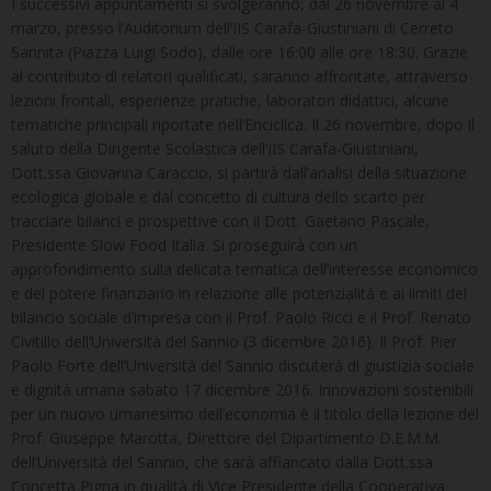
I successivi appuntamenti si svolgeranno, dal 26 novembre al 4
marzo, presso l’Auditorium dell’IIS Carafa-Giustiniani di Cerreto
Sannita (Piazza Luigi Sodo), dalle ore 16:00 alle ore 18:30. Grazie
al contributo di relatori qualificati, saranno affrontate, attraverso
lezioni frontali, esperienze pratiche, laboratori didattici, alcune
tematiche principali riportate nell’Enciclica. Il 26 novembre, dopo il
saluto della Dirigente Scolastica dell’IIS Carafa-Giustiniani,
Dott.ssa Giovanna Caraccio, si partirà dall’analisi della situazione
ecologica globale e dal concetto di cultura dello scarto per
tracciare bilanci e prospettive con il Dott. Gaetano Pascale,
Presidente Slow Food Italia. Si proseguirà con un
approfondimento sulla delicata tematica dell’interesse economico
e del potere finanziario in relazione alle potenzialità e ai limiti del
bilancio sociale d’impresa con il Prof. Paolo Ricci e il Prof. Renato
Civitillo dell’Università del Sannio (3 dicembre 2016). Il Prof. Pier
Paolo Forte dell’Università del Sannio discuterà di giustizia sociale
e dignità umana sabato 17 dicembre 2016. Innovazioni sostenibili
per un nuovo umanesimo dell’economia è il titolo della lezione del
Prof. Giuseppe Marotta, Direttore del Dipartimento D.E.M.M.
dell’Università del Sannio, che sarà affiancato dalla Dott.ssa
Concetta Pigna in qualità di Vice Presidente della Cooperativa