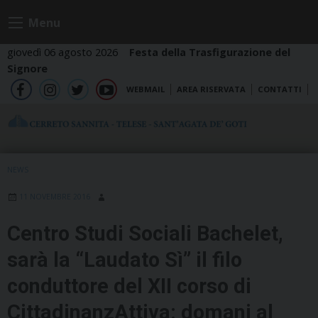
Skip
Menu
to
content
giovedì 06 agosto 2026
Festa della Trasfigurazione del
Signore
WEBMAIL
AREA RISERVATA
CONTATTI
fb
ig
tw
yt
NEWS
11 NOVEMBRE 2016
Centro Studi Sociali Bachelet,
sarà la “Laudato Sì” il filo
conduttore del XII corso di
CittadinanzAttiva: domani al