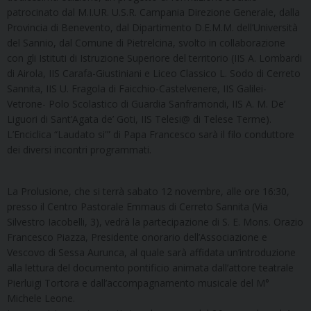
patrocinato dal M.I.UR. U.S.R. Campania Direzione Generale, dalla
Provincia di Benevento, dal Dipartimento D.E.M.M. dell’Università
del Sannio, dal Comune di Pietrelcina, svolto in collaborazione
con gli Istituti di Istruzione Superiore del territorio (IIS A. Lombardi
di Airola, IIS Carafa-Giustiniani e Liceo Classico L. Sodo di Cerreto
Sannita, IIS U. Fragola di Faicchio-Castelvenere, IIS Galilei-
Vetrone- Polo Scolastico di Guardia Sanframondi, IIS A. M. De’
Liguori di Sant’Agata de’ Goti, IIS Telesi@ di Telese Terme).
L’Enciclica “Laudato si'” di Papa Francesco sarà il filo conduttore
dei diversi incontri programmati.
La Prolusione, che si terrà sabato 12 novembre, alle ore 16:30,
presso il Centro Pastorale Emmaus di Cerreto Sannita (Via
Silvestro Iacobelli, 3), vedrà la partecipazione di S. E. Mons. Orazio
Francesco Piazza, Presidente onorario dell’Associazione e
Vescovo di Sessa Aurunca, al quale sarà affidata un’introduzione
alla lettura del documento pontificio animata dall’attore teatrale
Pierluigi Tortora e dall’accompagnamento musicale del M°
Michele Leone.