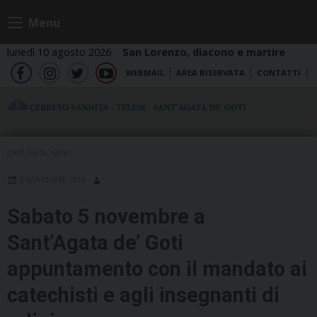
Skip
Menu
to
content
lunedì 10 agosto 2026
San Lorenzo, diacono e martire
WEBMAIL
AREA RISERVATA
CONTATTI
fb
ig
tw
yt
CATECHESI
,
NEWS
3 NOVEMBRE 2016
Sabato 5 novembre a
Sant’Agata de’ Goti
appuntamento con il mandato ai
catechisti e agli insegnanti di