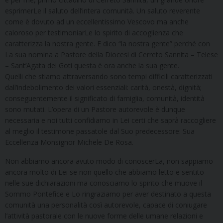
esprimerLe il saluto dell’intera comunità. Un saluto reverente
come è dovuto ad un eccellentissimo Vescovo ma anche
caloroso per testimoniarLe lo spirito di accoglienza che
caratterizza la nostra gente. E dico “la nostra gente” perché con
La sua nomina a Pastore della Diocesi di Cerreto Sannita – Telese
– Sant’Agata dei Goti questa è ora anche la sua gente.
Quelli che stiamo attraversando sono tempi difficili caratterizzati
dall’indebolimento dei valori essenziali: carità, onestà, dignità;
conseguentemente il significato di famiglia, comunità, identità
sono mutati. L’opera di un Pastore autorevole è dunque
necessaria e noi tutti confidiamo in Lei certi che saprà raccogliere
al meglio il testimone passatole dal Suo predecessore: Sua
Eccellenza Monsignor Michele De Rosa.
Non abbiamo ancora avuto modo di conoscerLa, non sappiamo
ancora molto di Lei se non quello che abbiamo letto e sentito
nelle sue dichiarazioni ma conosciamo lo spirito che muove il
Sommo Pontefice e Lo ringraziamo per aver destinato a questa
comunità una personalità così autorevole, capace di coniugare
l’attività pastorale con le nuove forme delle umane relazioni e