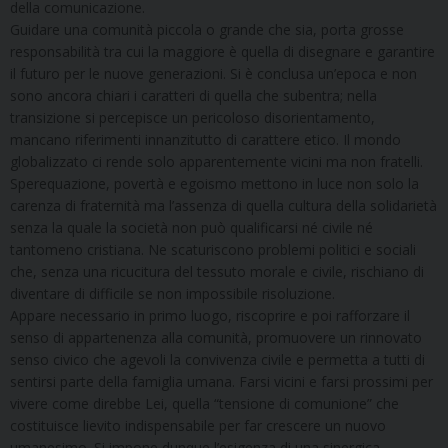
della comunicazione.
Guidare una comunità piccola o grande che sia, porta grosse
responsabilità tra cui la maggiore è quella di disegnare e garantire
il futuro per le nuove generazioni. Si è conclusa un’epoca e non
sono ancora chiari i caratteri di quella che subentra; nella
transizione si percepisce un pericoloso disorientamento,
mancano riferimenti innanzitutto di carattere etico. Il mondo
globalizzato ci rende solo apparentemente vicini ma non fratelli.
Sperequazione, povertà e egoismo mettono in luce non solo la
carenza di fraternità ma l’assenza di quella cultura della solidarietà
senza la quale la società non può qualificarsi né civile né
tantomeno cristiana. Ne scaturiscono problemi politici e sociali
che, senza una ricucitura del tessuto morale e civile, rischiano di
diventare di difficile se non impossibile risoluzione.
Appare necessario in primo luogo, riscoprire e poi rafforzare il
senso di appartenenza alla comunità, promuovere un rinnovato
senso civico che agevoli la convivenza civile e permetta a tutti di
sentirsi parte della famiglia umana. Farsi vicini e farsi prossimi per
vivere come direbbe Lei, quella “tensione di comunione” che
costituisce lievito indispensabile per far crescere un nuovo
umanesimo. Si impone dunque l’esigenza di una sinergica