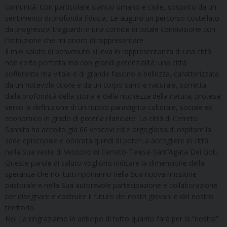
comunità. Con particolare slancio umano e civile, sospinto da un
sentimento di profonda fiducia, Le auguro un percorso costellato
da progressivi traguardi in una cornice di totale condivisione con
l’Istituzione che mi onoro di rappresentare.
Il mio saluto di benvenuto si leva in rappresentanza di una città
non certo perfetta ma con grandi potenzialità; una città
sofferente ma vitale e di grande fascino e bellezza, caratterizzata
da un notevole cuore e da un corpo sano e naturale, sorretta
dalla profondità della storia e dalla ricchezza della natura, protesa
verso la definizione di un nuovo paradigma culturale, sociale ed
economico in grado di poterla rilanciare. La città di Cerreto
Sannita ha accolto già 66 vescovi ed è orgogliosa di ospitare la
sede episcopale e onorata quindi di poterLa accogliere in città
nella Sua veste di Vescovo di Cerreto-Telese-Sant’Agata Dei Goti.
Queste parole di saluto vogliono indicare la dimensione della
speranza che noi tutti riponiamo nella Sua nuova missione
pastorale e nella Sua autorevole partecipazione e collaborazione
per disegnare e costruire il futuro dei nostri giovani e del nostro
territorio.
Noi La ringraziamo in anticipo di tutto quanto farà per la “nostra”