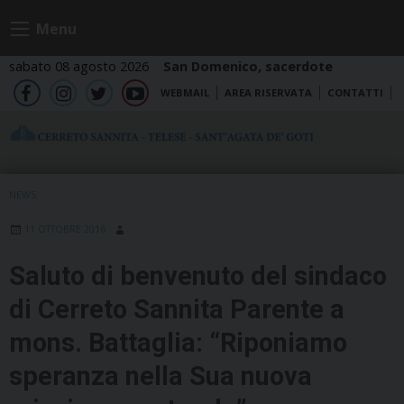
Skip
Menu
to
content
sabato 08 agosto 2026
San Domenico, sacerdote
WEBMAIL
AREA RISERVATA
CONTATTI
fb
ig
tw
yt
NEWS
11 OTTOBRE 2016
Saluto di benvenuto del sindaco
di Cerreto Sannita Parente a
mons. Battaglia: “Riponiamo
speranza nella Sua nuova