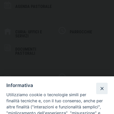
AGENDA PASTORALE
CURIA: UFFICI E
PARROCCHIE
SERVIZI
DOCUMENTI
PASTORALI
PHOTOGALLERY
VIDEOGALLERY
Informativa
Utilizziamo cookie o tecnologie simili per
finalità tecniche e, con il tuo consenso, anche per
altre finalità ("interazioni e funzionalità semplici",
S
EDE VESCOVILE
"miglioramento dell'esperienza", "misurazione" e