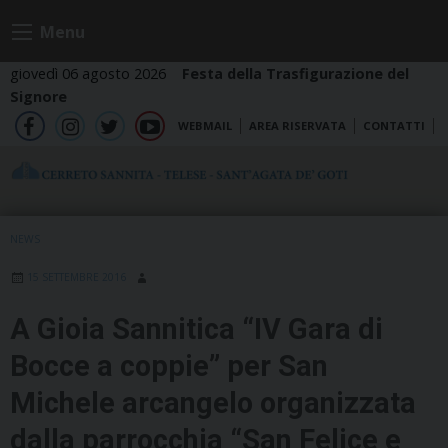
Skip
Menu
to
content
giovedì 06 agosto 2026
Festa della Trasfigurazione del
Signore
WEBMAIL
AREA RISERVATA
CONTATTI
fb
ig
tw
yt
NEWS
15 SETTEMBRE 2016
A Gioia Sannitica “IV Gara di
Bocce a coppie” per San
Michele arcangelo organizzata
dalla parrocchia “San Felice e