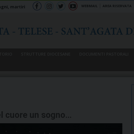
WEBMAIL
AREA RISERVATA
gni, martiri
f
ig
tw
yt
b
TORIO
STRUTTURE DIOCESANE
DOCUMENTI PASTORALI
el cuore un sogno…