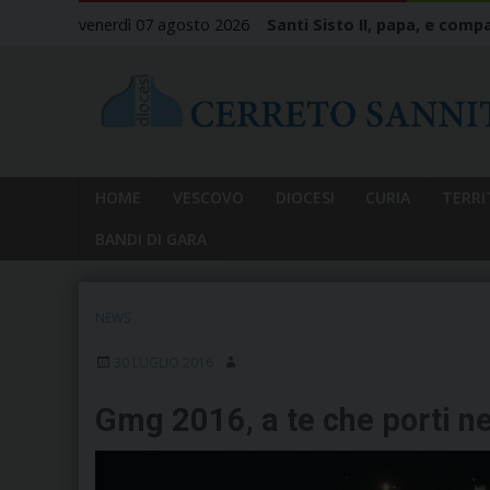
Skip
venerdì 07 agosto 2026
Santi Sisto II, papa, e compa
to
content
HOME
VESCOVO
DIOCESI
CURIA
TERRI
BANDI DI GARA
NEWS
30 LUGLIO 2016
Gmg 2016, a te che porti n