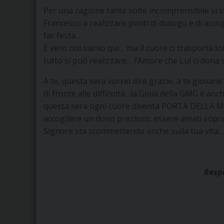
Per una ragione tante volte incomprensibile si s
Francesco a realizzare ponti di dialogo e di acco
far festa…
È vero noi siamo qui… ma il cuore ci trasporta l
tutto si può realizzare… l’Amore che Lui ci dona
A te, questa sera vorrei dire grazie, a te giovane
di fronte alle difficoltà…la Gioia della GMG è an
questa sera ogni cuore diventa PORTA DELLA M
accogliere un dono prezioso: essere amati sopr
Signore sta scommettendo anche sulla tua vita…
Respo