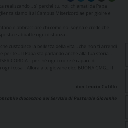
ta realizzando… sì perché tu, noi, chiamati da Papa
glienza siamo lì al Campus Misericordiae per gioire e
ontano e abbracciare chi come noi sogna e crede che
 sposta e abbatte ogni distanza…
 che custodisce la bellezza della vita… che non ti arrendi
che per te… Il Papa sta parlando anche alla tua storia…
ISERICORDIA… perché ogni cuore è capace di
a ogni cosa… Allora a te giovane dico BUONA GMG… Il
don Leucio Cutillo
nsabile diocesano del Servizio di Pastorale Giovanile