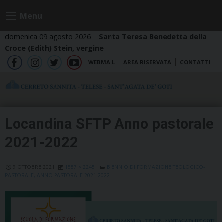
Skip
Menu
to
content
domenica 09 agosto 2026
Santa Teresa Benedetta della
Croce (Edith) Stein, vergine
WEBMAIL
AREA RISERVATA
CONTATTI
fb
ig
tw
yt
Locandina SFTP Anno pastorale
2021-2022
9 OTTOBRE 2021
1587 × 2245
BIENNIO DI FORMAZIONE TEOLOGICO-
PASTORALE, ANNO PASTORALE 2021-2022