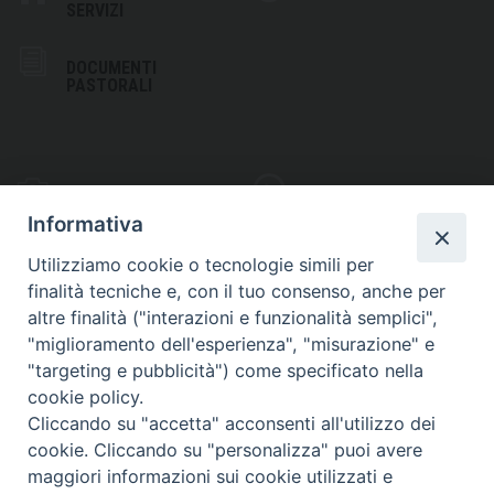
SERVIZI
DOCUMENTI
PASTORALI
PHOTOGALLERY
VIDEOGALLERY
Informativa
Utilizziamo cookie o tecnologie simili per
finalità tecniche e, con il tuo consenso, anche per
altre finalità ("interazioni e funzionalità semplici",
S
EDE VESCOVILE
"miglioramento dell'esperienza", "misurazione" e
Piazza Wojtyla, 1
"targeting e pubblicità") come specificato nella
82032 Cerreto Sannita (BN)
cookie policy.
Cliccando su "accetta" acconsenti all'utilizzo dei
Telefax: (+39) 0824 861115
cookie. Cliccando su "personalizza" puoi avere
Email: info@diocesicerreto.it
maggiori informazioni sui cookie utilizzati e