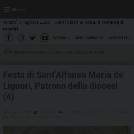
Skip
Menu
to
content
venerdì 07 agosto 2026
Santi Sisto II, papa, e compagni,
martiri
WEBMAIL
AREA RISERVATA
CONTATTI
fb
ig
tw
yt
Festa di Sant’Alfonso Maria de’
Liguori, Patrono della diocesi
(4)
2 AGOSTO 2021
1536 × 2048
FESTA DI SANT’ALFONSO MARIA DE’ LIGUORI,
PATRONO DELLA DIOCESI – PHOTOGALLERY