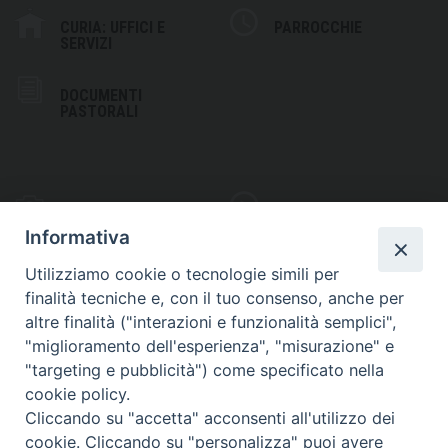
CURIA: UFFICI E
PARROCCHIE
SERVIZI
DOCUMENTI
PASTORALI
PHOTOGALLERY
VIDEOGALLERY
Informativa
Utilizziamo cookie o tecnologie simili per
finalità tecniche e, con il tuo consenso, anche per
altre finalità ("interazioni e funzionalità semplici",
S
EDE VESCOVILE
"miglioramento dell'esperienza", "misurazione" e
Piazza Wojtyla, 1
"targeting e pubblicità") come specificato nella
82032 Cerreto Sannita (BN)
cookie policy.
Cliccando su "accetta" acconsenti all'utilizzo dei
Telefax: (+39) 0824 861115
cookie. Cliccando su "personalizza" puoi avere
Email: info@diocesicerreto.it